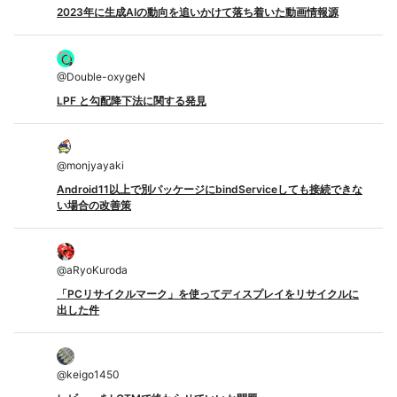
2023年に生成AIの動向を追いかけて落ち着いた動画情報源
@
Double-oxygeN
LPF と勾配降下法に関する発見
@
monjyayaki
Android11以上で別パッケージにbindServiceしても接続できな
い場合の改善策
@
aRyoKuroda
「PCリサイクルマーク」を使ってディスプレイをリサイクルに
出した件
@
keigo1450