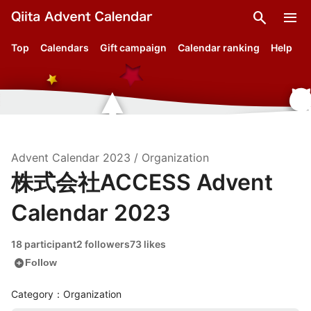
search
menu
Top
Calendars
Gift campaign
Calendar ranking
Help
Advent Calendar
2023
/
Organization
株式会社ACCESS Advent
Calendar 2023
18 participant
2 followers
73 likes
add_circle
Follow
Category：Organization