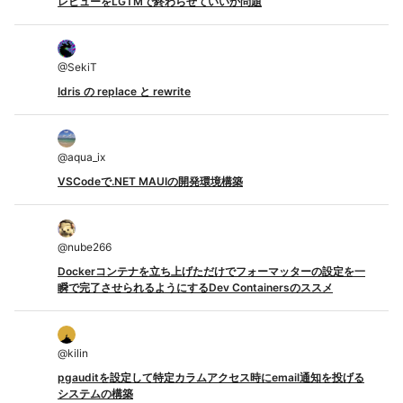
レビューをLGTMで終わらせていいか問題
@
SekiT
Idris の replace と rewrite
@
aqua_ix
VSCodeで.NET MAUIの開発環境構築
@
nube266
Dockerコンテナを立ち上げただけでフォーマッターの設定を一
瞬で完了させられるようにするDev Containersのススメ
@
kilin
pgauditを設定して特定カラムアクセス時にemail通知を投げる
システムの構築