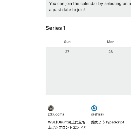
You can join the calendar by selecting an av
a past date to join!
Series 1
Sun
Mon
27
28
@
kudoma
@
shirak
WSL(Ubuntu)上に立ち
始めようTypeScript
上げたフロントエンドと