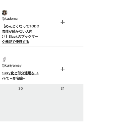
@
kudoma
add
【めんどくなってTODO
管理が続かない人向
け】Slackのブックマー
ク機能で優勝する
@
kuriyamay
add
curry化と部分適用をJa
vaで ~命名編~
30
31