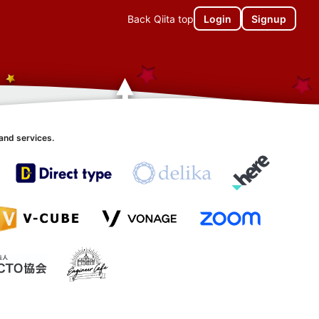
Back Qiita top
Login
Signup
and services.