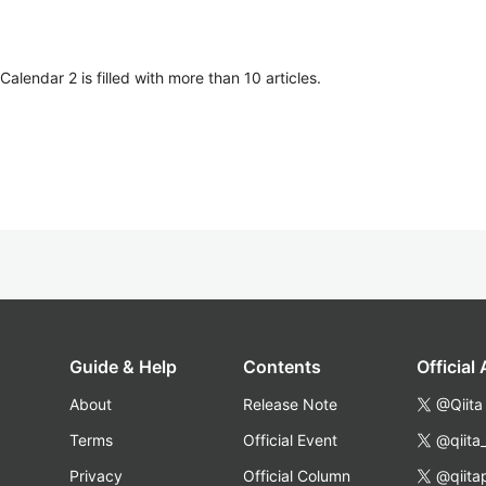
lendar 2 is filled with more than 10 articles.
Guide & Help
Contents
Official
About
Release Note
@Qiita
Terms
Official Event
@qiita
Privacy
Official Column
@qiita