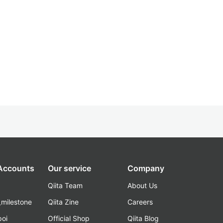
 Accounts
Our service
Company
Qiita Team
About Us
_milestone
Qiita Zine
Careers
poi
Official Shop
Qiita Blog