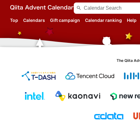
search
Top
Calendars
Gift campaign
Calendar ranking
Help
The Qiita Ad