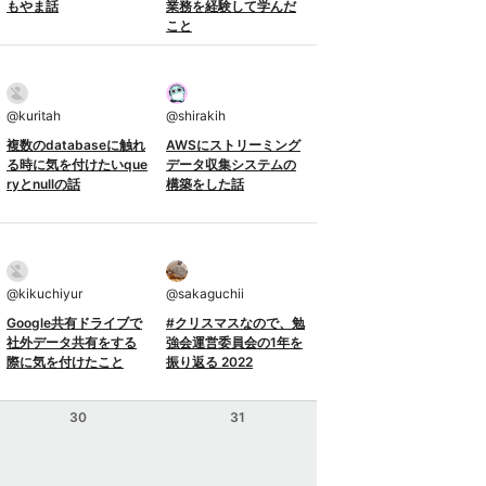
もやま話
業務を経験して学んだ
こと
@
kuritah
@
shirakih
複数のdatabaseに触れ
AWSにストリーミング
る時に気を付けたいque
データ収集システムの
ryとnullの話
構築をした話
@
kikuchiyur
@
sakaguchii
Google共有ドライブで
#クリスマスなので、勉
社外データ共有をする
強会運営委員会の1年を
際に気を付けたこと
振り返る 2022
30
31