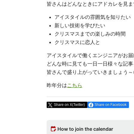
皆さんはどんなときにアドカレを見ま
アイスタイルの雰囲気を知りたい
新しい技術を学びたい
クリスマスまでの楽しみの時間
クリスマスに恋人と
アイスタイルで働くエンジニアがお届
どんな時に見ても一日一日様々な記事
皆さんで盛り上がっていきましょう～(≧
昨年分は
こちら
Share on X(Twitter)
Share on Facebook
edit_calendar
How to join the calendar