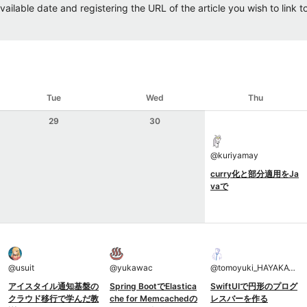
ailable date and registering the URL of the article you wish to link to.
Tue
Wed
Thu
29
30
@
kuriyamay
curry化と部分適用をJa
vaで
@
usuit
@
yukawac
@
tomoyuki_HAYAKAWA
アイスタイル通知基盤の
Spring BootでElastica
SwiftUIで円形のプログ
クラウド移行で学んだ教
che for Memcachedの
レスバーを作る