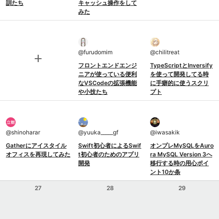
訓たち
キャッシュ操作をして
みた
@
furudomim
@
chilitreat
add
フロントエンドエンジ
TypeScriptとInversify
ニアが使っている便利
を使って開発してる時
なVSCodeの拡張機能
に手癖的に使うスクリ
や小技たち
プト
@
shinoharar
@
yuuka_____gf
@
iwasakik
Gatherにアイスタイル
Swift初心者によるSwif
オンプレMySQLをAuro
オフィスを再現してみた
t初心者のためのアプリ
ra MySQL Version 3へ
開発
移行する時の用心ポイ
ント10か条
27
28
29