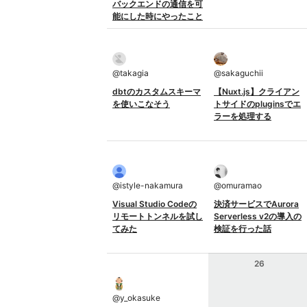
バックエンドの通信を可
能にした時にやったこと
@
takagia
@
sakaguchii
dbtのカスタムスキーマ
【Nuxt.js】クライアン
を使いこなそう
トサイドのpluginsでエ
ラーを処理する
@
istyle-nakamura
@
omuramao
Visual Studio Codeの
決済サービスでAurora
リモートトンネルを試し
Serverless v2の導入の
てみた
検証を行った話
26
@
y_okasuke