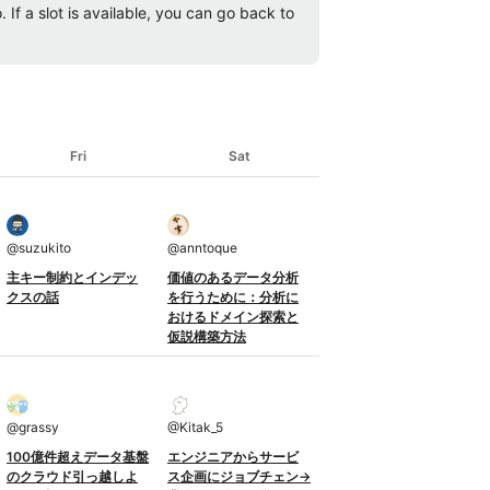
 If a slot is available, you can go back to
Fri
Sat
@
suzukito
@
anntoque
主キー制約とインデッ
価値のあるデータ分析
クスの話
を行うために：分析に
おけるドメイン探索と
仮説構築方法
@
grassy
@
Kitak_5
100億件超えデータ基盤
エンジニアからサービ
のクラウド引っ越しよ
ス企画にジョブチェン→