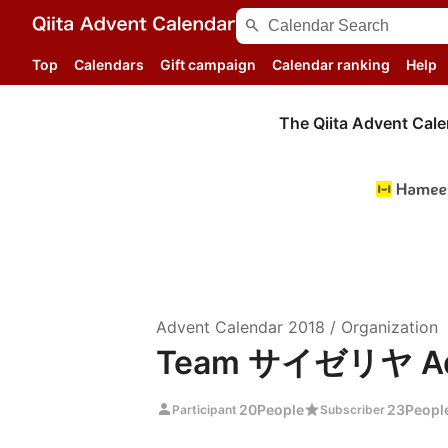
search
Top
Calendars
Gift campaign
Calendar ranking
Help
The Qiita Advent Cale
Advent Calendar
2018
/
Organization
Team サイゼリヤ Adv
person
star
20
People
23
Peopl
Participant
Subscriber