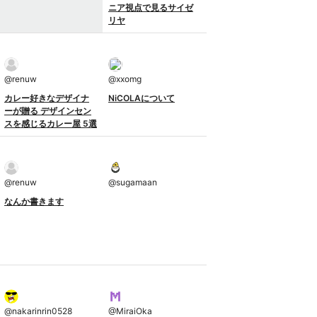
ニア視点で見るサイゼ
リヤ
@
renuw
@
xxomg
カレー好きなデザイナ
NiCOLAについて
ーが贈る デザインセン
スを感じるカレー屋 5選
@
renuw
@
sugamaan
なんか書きます
@
nakarinrin0528
@
MiraiOka