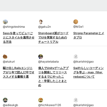
@
shingoteshima
@
gaku2n
@
M3e1
Sassを使ってビューご
Storyboard派がコード
Strong Parameterとメ
とにスタイルを適用させ
でUIを実装するための
タプロ
る方法
チュートリアル
@
atukuri
@
hayatetabata
@
ikarishinjigao
駆け出しRailsエンジニ
個人でUnityゲームアプ
Swiftらしいコーディン
アが１年で読んだ中でオ
リを開発してリリース
グを学ぶ - map, filter,
ススメする書籍５選
するまでにやったこ
reduceについて
と・学習したことまと
め
@
adieukgb
@
hichikawa1126
@
ikarishinjigao