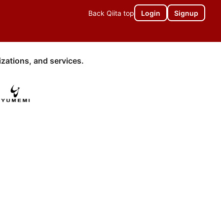
Back Qiita top
Login
Signup
zations, and services.