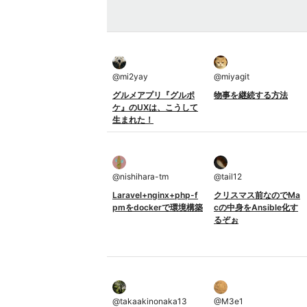
@
mi2yay
@
miyagit
グルメアプリ『グルポ
物事を継続する方法
ケ』のUXは、こうして
生まれた！
@
nishihara-tm
@
tail12
Laravel+nginx+php-f
クリスマス前なのでMa
pmをdockerで環境構築
cの中身をAnsible化す
るぞぉ
@
takaakinonaka13
@
M3e1