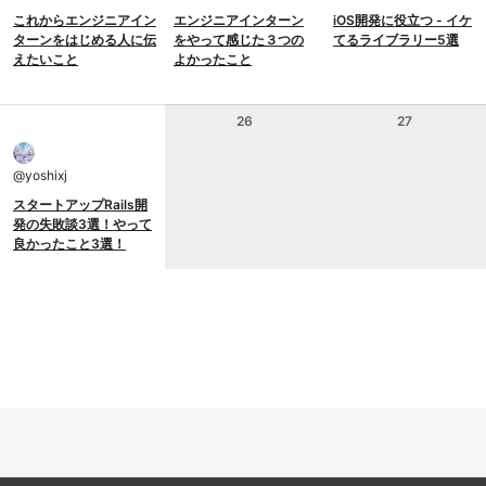
これからエンジニアイン
エンジニアインターン
iOS開発に役立つ - イケ
ターンをはじめる人に伝
をやって感じた３つの
てるライブラリー5選
えたいこと
よかったこと
26
27
@
yoshixj
スタートアップRails開
発の失敗談3選！やって
良かったこと3選！