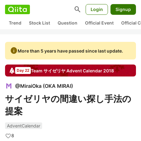
search
Login
Signup
Trend
Stock List
Question
Official Event
Official
info
More than 5 years have passed since last update.
Team サイゼリヤ
Advent Calendar
2018
Day 22
@
MiraiOka
(
OKA MIRAI
)
サイゼリヤの間違い探し手法の
提案
AdventCalendar
8