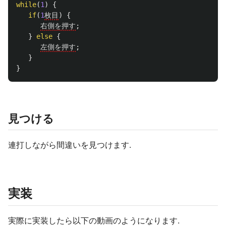
while
(
1
)
{
if
(
1
枚目
)
{
右側を押す
;
}
else
{
左側を押す
;
}
}
見つける
連打しながら間違いを見つけます.
実装
実際に実装したら以下の動画のようになります.