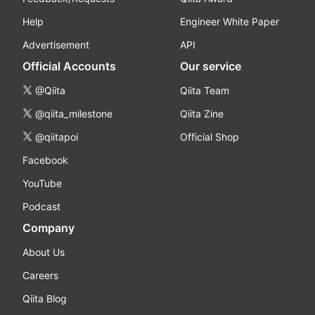
Help
Engineer White Paper
Advertisement
API
Official Accounts
Our service
@Qiita
Qiita Team
@qiita_milestone
Qiita Zine
@qiitapoi
Official Shop
Facebook
YouTube
Podcast
Company
About Us
Careers
Qiita Blog