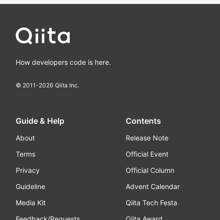
How developers code is here.
© 2011-
2026
Qiita Inc.
Guide & Help
Contents
About
Release Note
Terms
Official Event
Privacy
Official Column
Guideline
Advent Calendar
Media Kit
Qiita Tech Festa
Feedback/Requests
Qiita Award