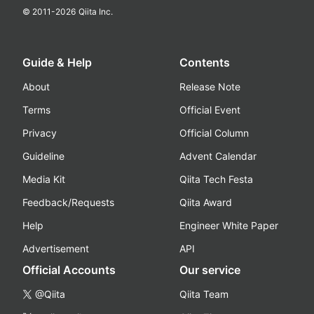
© 2011-
2026
Qiita Inc.
Guide & Help
Contents
About
Release Note
Terms
Official Event
Privacy
Official Column
Guideline
Advent Calendar
Media Kit
Qiita Tech Festa
Feedback/Requests
Qiita Award
Help
Engineer White Paper
Advertisement
API
Official Accounts
Our service
@Qiita
Qiita Team