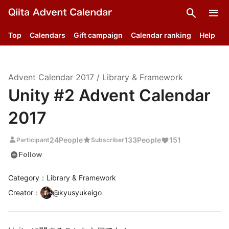
search
menu
Top
Calendars
Gift campaign
Calendar ranking
Help
Advent Calendar
2017
/
Library & Framework
Unity #2 Advent Calendar
2017
person
star
24
People
133
People
151
Participant
Subscriber
add_circle
Follow
Category：Library & Framework
Creator
：
@
kyusyukeigo