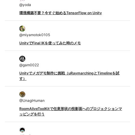
@
yoda
環境構築不要？今すぐ始めるTensorFlow on Unity
@
miyamotok0105
UnityでFinal IKを使ってみた時のメモ
@
gam0022
Unityでメガデモ制作に挑戦（uRaymarchingとTimelineを試
す）
@
UnagiHuman
RoomAliveToolKitで任意形状の投影面へのプロジェクションマ
ッピングを行う