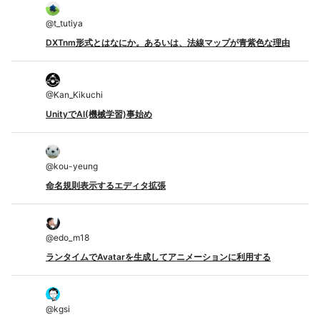
@
t_tutiya
DXTnm形式とはなにか。あるいは、法線マップが青紫色な理由
@
Kan_Kikuchi
UnityでAI(機械学習)事始め
@
kou-yeung
命名規則表示するエディタ拡張
@
edo_m18
ランタイムでAvatarを生成してアニメーションに利用する
@
kgsi