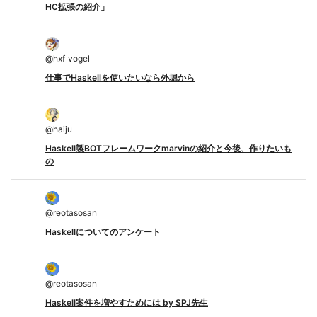
HC拡張の紹介」
@
hxf_vogel
仕事でHaskellを使いたいなら外堀から
@
haiju
Haskell製BOTフレームワークmarvinの紹介と今後、作りたいも
の
@
reotasosan
Haskellについてのアンケート
@
reotasosan
Haskell案件を増やすためには by SPJ先生