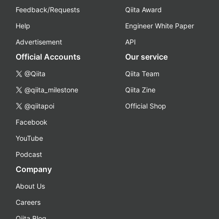
Feedback/Requests
Qiita Award
Help
Engineer White Paper
Advertisement
API
Official Accounts
Our service
@Qiita
Qiita Team
@qiita_milestone
Qiita Zine
@qiitapoi
Official Shop
Facebook
YouTube
Podcast
Company
About Us
Careers
Qiita Blog