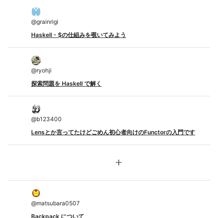
@
grainrigi
Haskell - $の仕組みを覗いてみよう
@
ryohji
探索問題を Haskell で解く
@
b123400
Lensとか言ってたけどごめん初心者向けのFunctorの入門です
add
@
matsubara0507
Backpack について