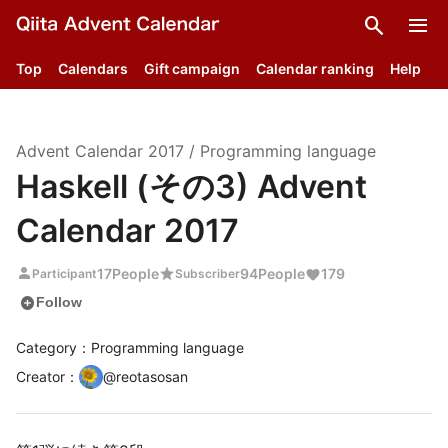
search
menu
Top
Calendars
Gift campaign
Calendar ranking
Help
Advent Calendar
2017
/
Programming language
Haskell (その3) Advent
Calendar 2017
person
star
17
People
94
People
179
Participant
Subscriber
add_circle
Follow
Category：Programming language
Creator
：
@
reotasosan