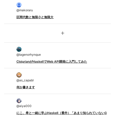
@
makoraru
区間代数と無限小と無限大
add
@
lagenorhynque
ClojurianがHaskellでWeb API開発に入門してみた
@
as_capabl
何か書きます
@
aiya000
にこ、希と一緒に学ぶHaskell（番外）「あまり知られていないG