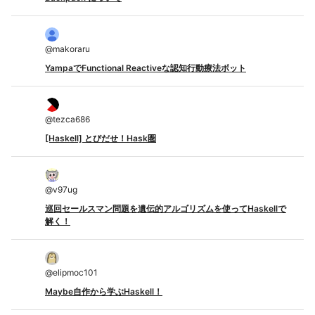
@
makoraru
YampaでFunctional Reactiveな認知行動療法ボット
@
tezca686
[Haskell] とびだせ！Hask圏
@
v97ug
巡回セールスマン問題を遺伝的アルゴリズムを使ってHaskellで
解く！
@
elipmoc101
Maybe自作から学ぶHaskell！