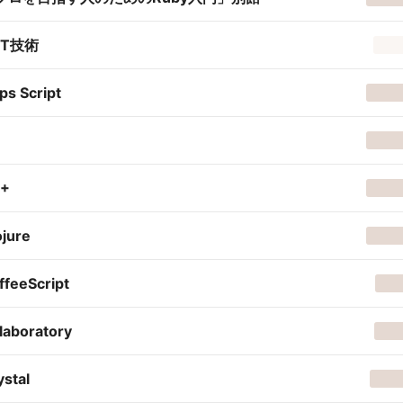
OT技術
ps Script
+
ojure
ffeeScript
laboratory
ystal