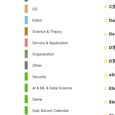
C
OS
Da
Editor
Science & Theory
De
Service & Application
D
Organization
D
Other
e9
Security
AI & ML & Data Science
Eli
Game
Eli
Solo Advent Calendar