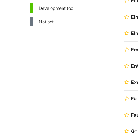
El
Development tool
El
Not set
El
Em
En
Ex
F#
Fa
G*