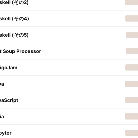
skell (その2)
skell (その4)
skell (その5)
t Soup Processor
higoJam
va
vaScript
ia
pyter