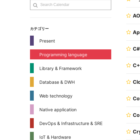
A
カテゴリー
Ap
Present
C#
Programming language
C+
Library & Framework
Cl
Database & DWH
Web technology
Co
Native application
Co
DevOps & Infrastructure & SRE
Cr
IoT & Hardware