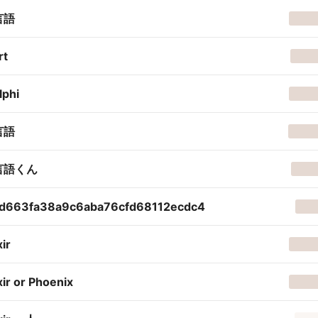
言語
rt
lphi
言語
言語くん
d663fa38a9c6aba76cfd68112ecdc4
xir
xir or Phoenix