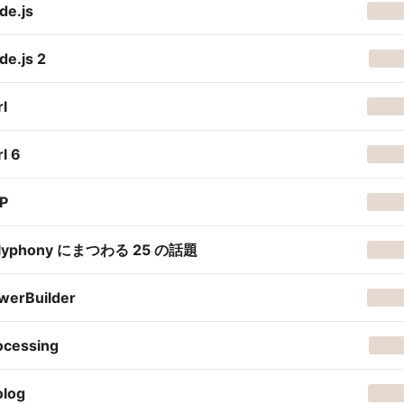
de.js
de.js 2
rl
l 6
P
lyphony にまつわる 25 の話題
werBuilder
ocessing
olog