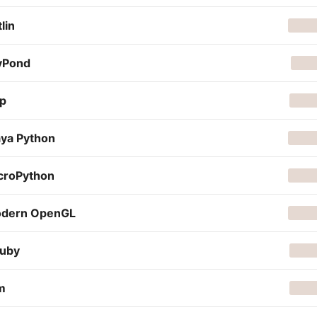
lin
lyPond
sp
ya Python
croPython
dern OpenGL
uby
m