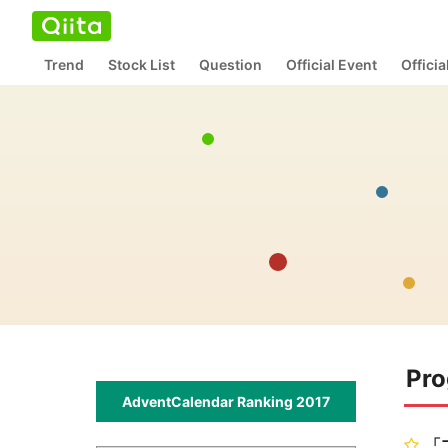
Trend
Stock List
Question
Official Event
Offici
Pro
AdventCalendar Ranking 2017
「