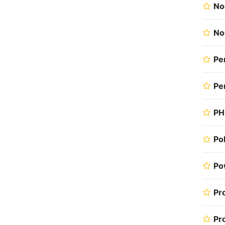
No
No
Pe
Per
PH
Po
Po
Pr
Pr