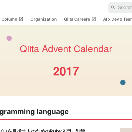
search
open_in_new
open_in_new
al Column
Organization
Qiita Careers
AI x Dev x Tea
Qiita Advent Calendar
2017
gramming language
プロを目指す人のためのRuby入門」別館