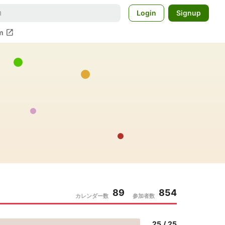
Login
Signup
open_in_new
m
89
854
カレンダー数
参加者数
25
/
25