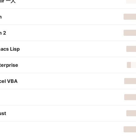
ixir 一人
m
m 2
acs Lisp
terprise
cel VBA
ust