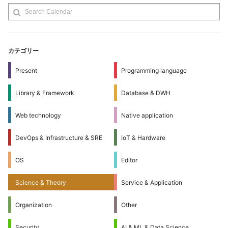
カテゴリー
Present
Programming language
Library & Framework
Database & DWH
Web technology
Native application
DevOps & Infrastructure & SRE
IoT & Hardware
OS
Editor
Science & Theory
Service & Application
Organization
Other
Security
AI & ML & Data Science