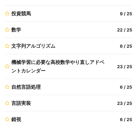
投資競馬
9
/
25
数学
22
/
25
文字列アルゴリズム
6
/
25
機械学習に必要な高校数学やり直しアドベ
23
/
25
ントカレンダー
自然言語処理
6
/
25
言語実装
23
/
25
錯視
6
/
25