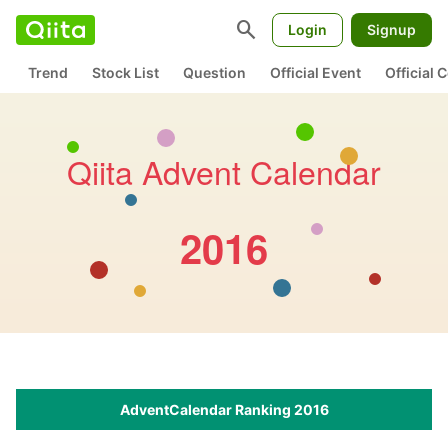
search
Login
Signup
Trend
Stock List
Question
Official Event
Official
Qiita Advent Calendar
2016
AdventCalendar Ranking 2016