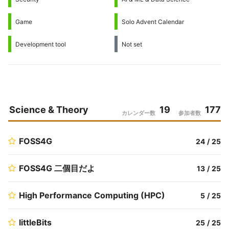
Game
Solo Advent Calendar
Development tool
Not set
Science & Theory
19
177
カレンダー数
参加者数
FOSS4G
24
/
25
FOSS4G 二個目だよ
13
/
25
High Performance Computing (HPC)
5
/
25
littleBits
25
/
25