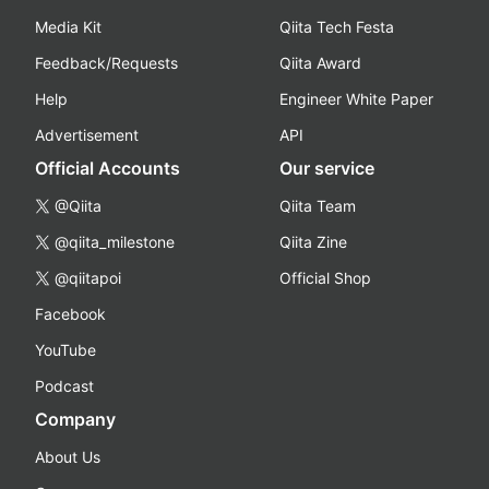
Media Kit
Qiita Tech Festa
Feedback/Requests
Qiita Award
Help
Engineer White Paper
Advertisement
API
Official Accounts
Our service
@Qiita
Qiita Team
@qiita_milestone
Qiita Zine
@qiitapoi
Official Shop
Facebook
YouTube
Podcast
Company
About Us