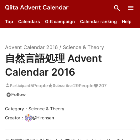
search
menu
Top
Calendars
Gift campaign
Calendar ranking
Help
Advent Calendar
2016
/
Science & Theory
自然言語処理 Advent
Calendar 2016
person
star
5
People
29
People
207
Participant
Subscriber
add_circle
Follow
Category：Science & Theory
Creator
：
@
Hironsan