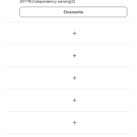
2017年のdependency parsing[2]
Overwrite
add
add
add
add
add