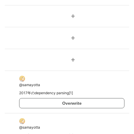
add
add
add
@
samayotta
2017年のdependency parsing[1]
Overwrite
@
samayotta