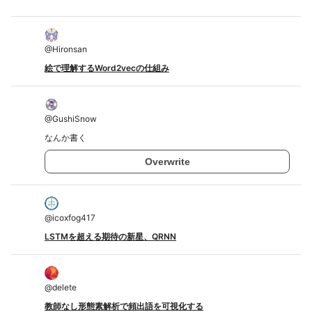
@
Hironsan
絵で理解するWord2vecの仕組み
@
GushiSnow
なんか書く
Overwrite
@
icoxfog417
LSTMを超える期待の新星、QRNN
@
delete
教師なし形態素解析で頻出語を可視化する