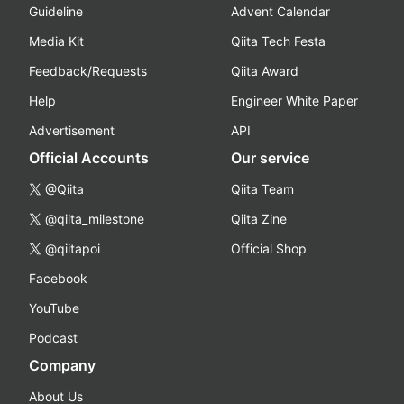
Guideline
Advent Calendar
Media Kit
Qiita Tech Festa
Feedback/Requests
Qiita Award
Help
Engineer White Paper
Advertisement
API
Official Accounts
Our service
@Qiita
Qiita Team
@qiita_milestone
Qiita Zine
@qiitapoi
Official Shop
Facebook
YouTube
Podcast
Company
About Us