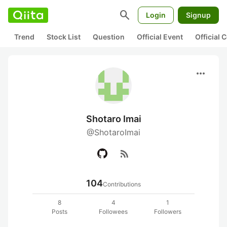
search
Login
Signup
Trend
Stock List
Question
Official Event
Official
more_horiz
Shotaro Imai
@ShotaroImai
rss_feed
104
Contributions
8
4
1
Posts
Followees
Followers