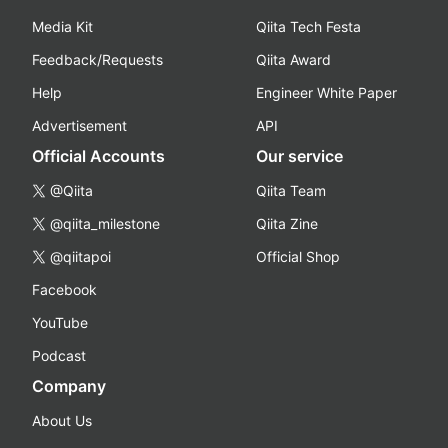
Media Kit
Qiita Tech Festa
Feedback/Requests
Qiita Award
Help
Engineer White Paper
Advertisement
API
Official Accounts
Our service
@Qiita
Qiita Team
@qiita_milestone
Qiita Zine
@qiitapoi
Official Shop
Facebook
YouTube
Podcast
Company
About Us