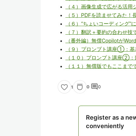
（４）画像生成で広がる活用
（５）PDFを読ませてみた！
（６）“ちょいコーディング”に
（７）翻訳＋要約の合わせ技
（番外編）無償CopilotがWor
（９）プロンプト講座①：基
（１０）プロンプト講座②：
（１１）無償版でもここまで
comment
0
0
1
Register as a ne
conveniently