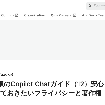
search
open_in_new
open_in_new
al Column
Organization
Qiita Careers
AI x Dev x Tea
uzuki)
)
無償版のCopilot Chatガイド（12）安心
っておきたいプライバシーと著作権