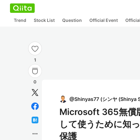
Trend
Stock List
Question
Official Event
Offici
1
0
@
Shinyas77
(
シンヤ (Shinya S
Microsoft 365
して使うために知
more_horiz
保護