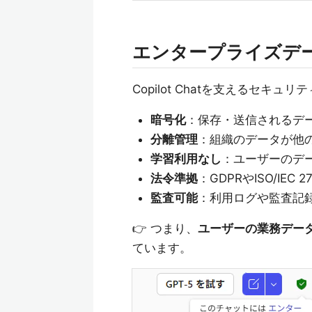
エンタープライズデ
Copilot Chatを支えるセキ
暗号化
：保存・送信されるデ
分離管理
：組織のデータが他
学習利用なし
：ユーザーのデー
法令準拠
：GDPRやISO/IE
監査可能
：利用ログや監査記
👉 つまり、
ユーザーの業務デー
ています。