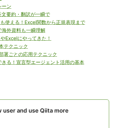
シーン
長文要約・翻訳が一瞬で
も使える！Excel関数から正規表現まで
で海外資料も一瞬理解
dやExcelにやってきた！
本テクニック
部署ごとの応用テクニック
できる！宣言型エージェント活用の基本
w user and use Qiita more