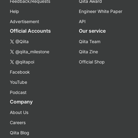
Feedback/Requests
Qiita Award
Help
Engineer White Paper
Advertisement
API
Official Accounts
Our service
@Qiita
Qiita Team
@qiita_milestone
Qiita Zine
@qiitapoi
Official Shop
Facebook
YouTube
Podcast
Company
About Us
Careers
Qiita Blog