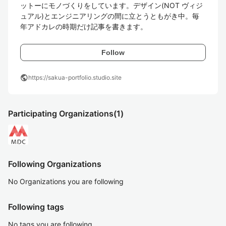
ットーにモノづくりをしています。デザイン(NOT ヴィジ
ュアル)とエンジニアリングの間に立とうともがき中。毎
年アドカレの時期だけ記事を書きます。
Follow
public
https://sakua-portfolio.studio.site
Participating Organizations
(1)
Following Organizations
No Organizations you are following
Following tags
No tags you are following