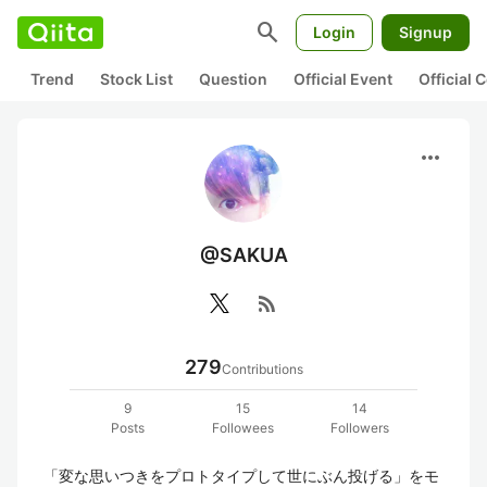
search
Login
Signup
Trend
Stock List
Question
Official Event
Official
more_horiz
@SAKUA
rss_feed
279
Contributions
9
15
14
Posts
Followees
Followers
「変な思いつきをプロトタイプして世にぶん投げる」をモ