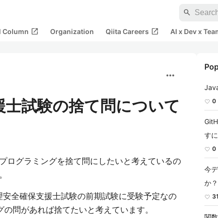
search
open_in_new
open_in_new
al Column
Organization
Qiita Careers
AI x Dev x Tea
Pop
more_horiz
Ja
援士試験の捨て問について
0
Gi
すに
0
プログラミングを捨て問にしたいと考えているの
今デ
。
か？
理安全確保支援士試験の前期試験に受験予定なの
3
グの問があれば捨てたいと考えています。
関数