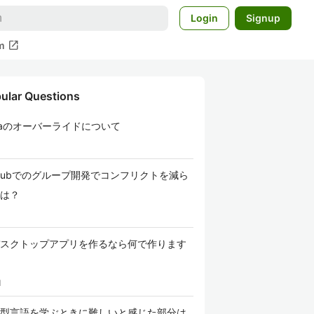
Login
Signup
open_in_new
m
ular Questions
vaのオーバーライドについて
tHubでのグループ開発でコンフリクトを減ら
は？
スクトップアプリを作るなら何で作ります
1
型言語を学ぶときに難しいと感じた部分は