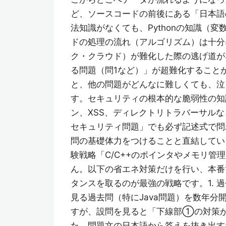
ど、ソースコードの前後にある「日本語
法知識がなくても、Pythonの知識（
ドの処理の流れ（アルゴリズム）は十分
ク・クラウド）が難化した際の逃げ道が
る問題（問1など）」が超難化すること
と、他の問題がどんなに難しくても、泣
す。セキュリティの根本的な脆弱性の知
ン、XSS、ディレクトリトラバーサルな
セキュリティ問題」でも必ず記述式で問
問の基礎体力をつけることと直結してい
験戦略「C/C++のポインタやメモリ管理
ん。以下の省エネ対策だけを行い、本番
タンスを取るのが最強の戦略です。1. 
見る過去問（特にJava問題）を数年
すが、設問を見ると「下線部①の対策が
た、問題文の日本語から答えを抜き出す