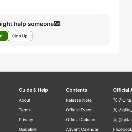
ight help someone💌
in
Sign Up
Guide & Help
Contents
Official
About
Release Note
@Qiita
Terms
Official Event
@qiita
Privacy
Official Column
@qiita
Guideline
Advent Calendar
Faceboo