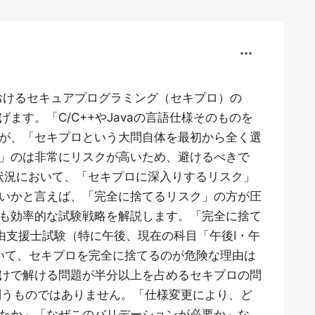
more_horiz
おけるセキュアプログラミング（セキプロ）の
ます。「C/C++やJavaの言語仕様そのものを
が、「セキプロという大問自体を最初から全く選
」のは非常にリスクが高いため、避けるべきで
状況において、「セキプロに深入りするリスク」
いかと言えば、「完全に捨てるリスク」の方が圧
も効率的な試験戦略を解説します。「完全に捨て
由支援士試験（特に午後、現在の科目「午後Ⅰ・午
いて、セキプロを完全に捨てるのが危険な理由は
けで解ける問題が半分以上を占めるセキプロの問
を問うものではありません。「仕様変更により、ど
たか」「なぜこのバリデーションが必要か」な