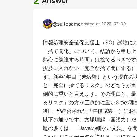
2
Answer
@
suitosama
posted at 2026-07-09
情報処理安全確保支援士（SC）試験に
「捨て問化」について、結論から申し上げ
熱心に勉強する時間」は捨てるべきです
択肢に入れない（完全な捨て問にする）
す。新卒1年目（未経験）という現在の
と「完全に捨てるリスク」のどちらが重
倒的に重いと言えます。その理由と、最
るリスク」の方が圧倒的に重い3つの理
後Ⅱ」が統合された「午後試験」）にお
以下の通りです。文脈理解（国語力）だ
題の多くは、「Javaの細かい文法」
こからどこへデータが流れるようになっ