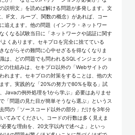
の説明文」を読めば解ける問題が多発します。文
変数、IF文、ループ、関数の概念）があれば、コー
に追えます。他の問題（インフラ・ネットワー
なくなる試験当日に「ネットワークや認証に関す
がよくあります。セキプロを完全に捨てている
きながらその難問に心中せざるを得なくなりま
識は、どの問題でも問われるSQLインジェクショ
どの仕組みは、セキプロ以外の「Webサイトの
われます。セキプロの対策をすることは、他の大
ます。実践的な「20%の努力で80%を取る」試
、Javaの例外処理を1から学ぶ」必要はありませ
で「問題の見た目が簡単そうなら選ぶ」というス
過去問の「ソースコード以外の部分」だけを3年分
分開いてみてください。コードの行数は多く見えま
必要な理由を、20文字以内で述べよ」といっ
だけの問題が驚くほど多いことに気づくはずで