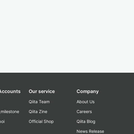
 Accounts
Our service
Company
Qiita Team
About Us
_milestone
Qiita Zine
Careers
poi
Official Shop
Qiita Blog
k
News Release