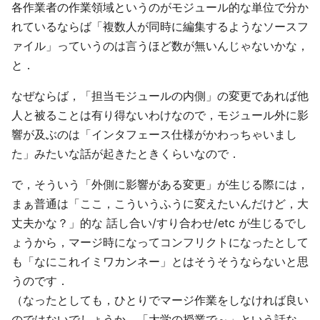
各作業者の作業領域というのがモジュール的な単位で分か
れているならば「複数人が同時に編集するようなソースフ
ァイル」っていうのは言うほど数が無いんじゃないかな，
と．
なぜならば，「担当モジュールの内側」の変更であれば他
人と被ることは有り得ないわけなので，モジュール外に影
響が及ぶのは「インタフェース仕様がかわっちゃいまし
た」みたいな話が起きたときくらいなので．
で，そういう「外側に影響がある変更」が生じる際には，
まぁ普通は「ここ，こういうふうに変えたいんだけど，大
丈夫かな？」的な 話し合い/すり合わせ/etc が生じるでし
ょうから，マージ時になってコンフリクトになったとして
も「なにこれイミワカンネー」とはそうそうならないと思
うのです．
（なったとしても，ひとりでマージ作業をしなければ良い
のではないでしょうか．「大学の授業で～」という話な