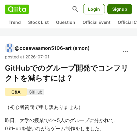
search
Login
Signup
Trend
Stock List
Question
Official Event
Official
@
oosawaamon5106-art
(amon)
more_horiz
posted at 2026-07-01
GitHubでのグループ開発でコンフリ
クトを減らすには？
Q&A
GitHub
（初心者質問で申し訳ありません）
昨日、大学の授業で4〜5人のグループに分かれて、
GitHubを使いながらゲーム制作をしました。