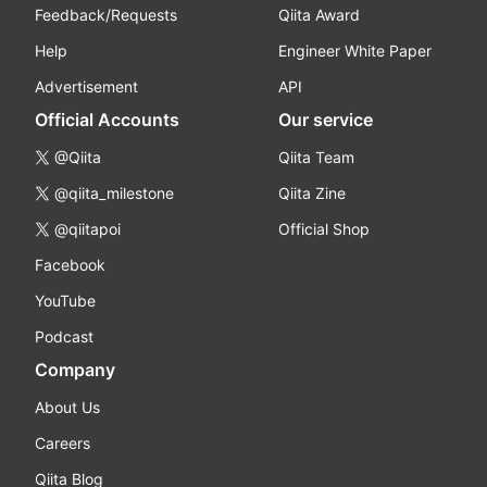
Feedback/Requests
Qiita Award
Help
Engineer White Paper
Advertisement
API
Official Accounts
Our service
@Qiita
Qiita Team
@qiita_milestone
Qiita Zine
@qiitapoi
Official Shop
Facebook
YouTube
Podcast
Company
About Us
Careers
Qiita Blog