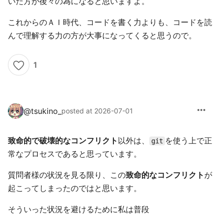
いた方が後々の為になると思いますよ。
これからのＡＩ時代、コードを書く力よりも、コードを読
んで理解する力の方が大事になってくると思うので。
1
more_horiz
@
tsukino_
posted at 2026-07-01
致命的で破壊的なコンフリクト
以外は、
を使う上で正
git
常なプロセスであると思っています。
質問者様の状況を見る限り、この
致命的なコンフリクト
が
起こってしまったのではと思います。
そういった状況を避けるために私は普段