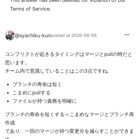
This answer has been deleted for violation of our
Terms of Service.
more_horiz
@
syachiku-kun
posted at 2026-08-06
コンフリクトが起きるタイミングはマージとpullの時だと
思います。
チーム内で意識していることはこの3点ですね。
ブランチの寿命は短く
こまめにpullする
ファイルが持つ責務を明確に
ブランチの寿命を短くする＝こまめなマージとブランチ再
作成
であり、一回のマージが持つ変更分を減らすことができま