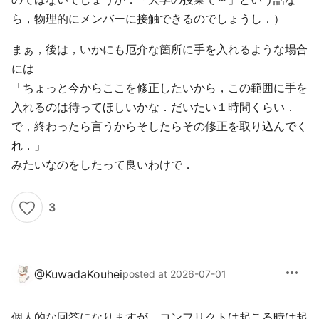
ら，物理的にメンバーに接触できるのでしょうし．）
まぁ，後は，いかにも厄介な箇所に手を入れるような場合
には
「ちょっと今からここを修正したいから，この範囲に手を
入れるのは待ってほしいかな．だいたい１時間くらい．
で，終わったら言うからそしたらその修正を取り込んでく
れ．」
みたいなのをしたって良いわけで．
3
more_horiz
@
KuwadaKouhei
posted at 2026-07-01
個人的な回答になりますが、コンフリクトは起こる時は起