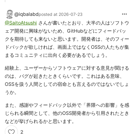
more_horiz
@
iqbalabd
posted at 2026-07-23
@SaitoAtsushi
さんが書いたとおり、大半の人はソフトウ
ェア開発に興味がないため、GitHubなどにフィードバッ
クを期待しても来ないと思います。開発者は、そのフィー
ドバックが欲しければ、画面上ではなくOSSの人たちが集
まるコミュニティに出向く必要があるでしょう。
経験上、ユーザーからソフトウェアに対する意見が聞ける
のは、バグが起きたときくらいです。これはある意味、
OSSを扱う人間としての宿命とも言えるのではないでしょ
うか。
また、感謝やフィードバック以外で「界隈への影響」を感
じられる瞬間として、他のOSS開発者から引用されたとき
などが挙げられるかと思います。
2