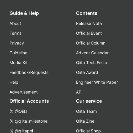
Guide & Help
Contents
About
Release Note
Terms
Official Event
Privacy
Official Column
Guideline
Advent Calendar
Media Kit
Qiita Tech Festa
Feedback/Requests
Qiita Award
Help
Engineer White Paper
Advertisement
API
Official Accounts
Our service
@Qiita
Qiita Team
@qiita_milestone
Qiita Zine
@qiitapoi
Official Shop