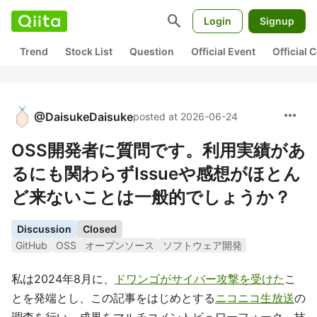
search
Login
Signup
Trend
Stock List
Question
Official Event
Official
more_horiz
@
DaisukeDaisuke
posted at 2026-06-24
OSS開発者に質問です。利用実績があ
るにも関わらずIssueや感想がほとん
ど来ないことは一般的でしょうか？
Discussion
Closed
GitHub
OSS
オープンソース
ソフトウェア開発
私は2024年8月に、
ドワンゴがサイバー攻撃を受けた
こ
とを発端とし、この記事をはじめとする
ニコニコ生放送
の