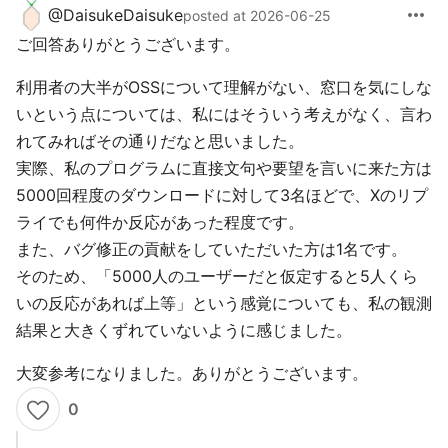
more_horiz
@
DaisukeDaisuke
posted at 2026-06-25
ご回答ありがとうございます。
利用者の大半がOSSについて理解がない、窓口を気にしな
いという点については、私にはそういう考えがなく、言わ
れてみればその通りだなと思いました。
実際、私のプログラムに直接文句や要望を言いに来た方は
5000回程度のダウンロードに対して3名ほどで、Xのリプ
ライでも何件か反応があった程度です。
また、バグ修正の貢献をしていただいた方は1名です。
そのため、「5000人のユーザーだと仮定すると5人くら
いの反応があれば上等」という感覚についても、私の観測
結果と大きくずれていないように感じました。
大変参考になりました。ありがとうございます。
0