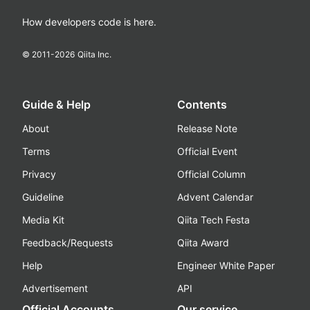
How developers code is here.
© 2011-
2026
Qiita Inc.
Guide & Help
Contents
About
Release Note
Terms
Official Event
Privacy
Official Column
Guideline
Advent Calendar
Media Kit
Qiita Tech Festa
Feedback/Requests
Qiita Award
Help
Engineer White Paper
Advertisement
API
Official Accounts
Our service