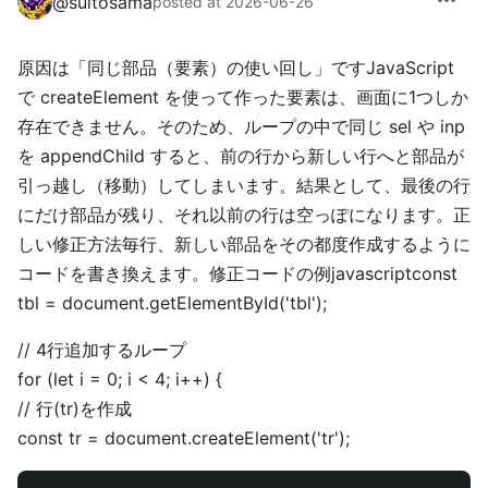
more_horiz
@
suitosama
posted at 2026-06-26
原因は「同じ部品（要素）の使い回し」ですJavaScript
で createElement を使って作った要素は、画面に1つしか
存在できません。そのため、ループの中で同じ sel や inp
を appendChild すると、前の行から新しい行へと部品が
引っ越し（移動）してしまいます。結果として、最後の行
にだけ部品が残り、それ以前の行は空っぽになります。正
しい修正方法毎行、新しい部品をその都度作成するように
コードを書き換えます。修正コードの例javascriptconst
tbl = document.getElementById('tbl');
// 4行追加するループ
for (let i = 0; i < 4; i++) {
// 行(tr)を作成
const tr = document.createElement('tr');