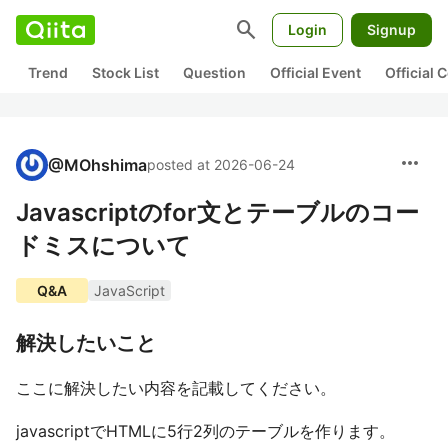
search
Login
Signup
Trend
Stock List
Question
Official Event
Official
more_horiz
@
MOhshima
posted at 2026-06-24
Javascriptのfor文とテーブルのコー
ドミスについて
Q&A
JavaScript
解決したいこと
ここに解決したい内容を記載してください。
javascriptでHTMLに5行2列のテーブルを作ります。