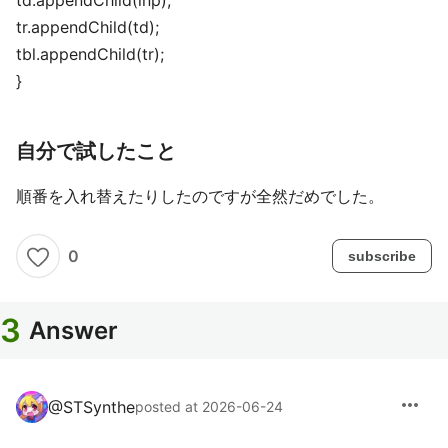
td.appendChild(inp);
tr.appendChild(td);
tbl.appendChild(tr);
}
自分で試したこと
順番を入れ替えたりしたのですが全然だめでした。
0
subscribe
3
Answer
more_horiz
@
STSynthe
posted at 2026-06-24