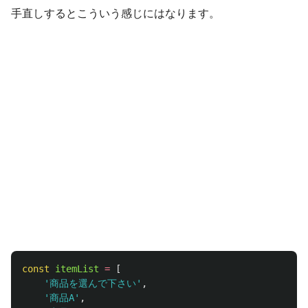
手直しするとこういう感じにはなります。
const
itemList
=
[
'
商品を選んで下さい
'
,
'
商品A
'
,