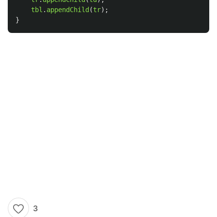
tbl
.
appendChild
(
tr
);
}
3