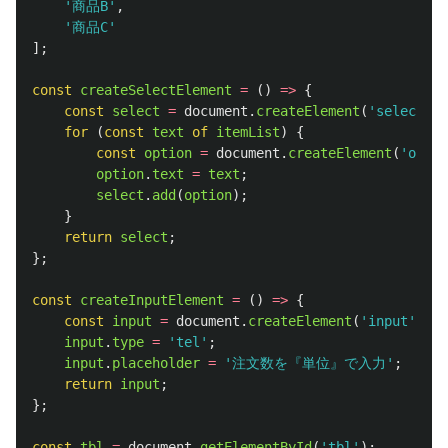
'
商品B
'
,
'
商品C
'
];
const
createSelectElement
=
()
=>
{
const
select
=
document
.
createElement
(
'
select
'
);
for 
(
const
text
of
itemList
)
{
const
option
=
document
.
createElement
(
'
optio
option
.
text
=
text
;
select
.
add
(
option
);
}
return
select
;
};
const
createInputElement
=
()
=>
{
const
input
=
document
.
createElement
(
'
input
'
);
input
.
type
=
'
tel
'
;
input
.
placeholder
=
'
注文数を『単位』で入力
'
;
return
input
;
};
const
tbl
=
document
.
getElementById
(
'
tbl
'
);