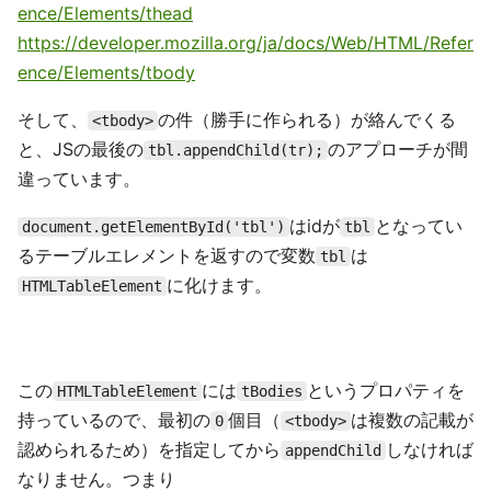
ence/Elements/thead
https://developer.mozilla.org/ja/docs/Web/HTML/Refer
ence/Elements/tbody
そして、
の件（勝手に作られる）が絡んでくる
<tbody>
と、JSの最後の
のアプローチが間
tbl.appendChild(tr);
違っています。
はidが
となってい
document.getElementById('tbl')
tbl
るテーブルエレメントを返すので変数
は
tbl
に化けます。
HTMLTableElement
この
には
というプロパティを
HTMLTableElement
tBodies
持っているので、最初の
個目（
は複数の記載が
0
<tbody>
認められるため）を指定してから
しなければ
appendChild
なりません。つまり