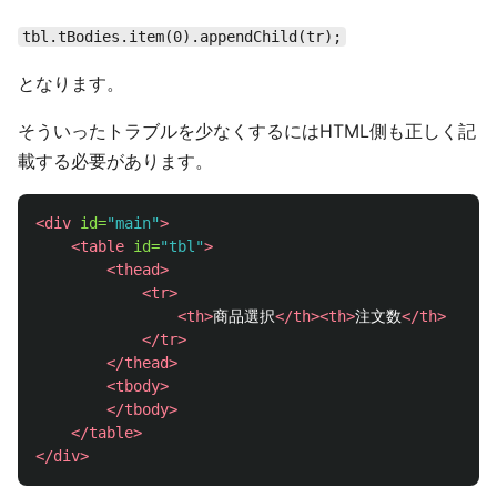
tbl.tBodies.item(0).appendChild(tr);
となります。
そういったトラブルを少なくするにはHTML側も正しく記
載する必要があります。
<div
id=
"main"
>
<table
id=
"tbl"
>
<thead>
<tr>
<th>
商品選択
</th><th>
注文数
</th>
</tr>
</thead>
<tbody>
</tbody>
</table>
</div>