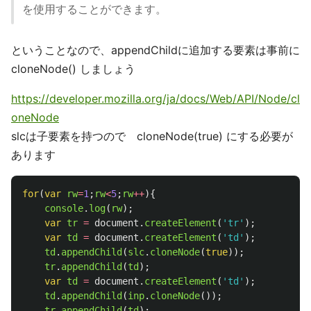
を使用することができます。
ということなので、appendChildに追加する要素は事前に
cloneNode() しましょう
https://developer.mozilla.org/ja/docs/Web/API/Node/cl
oneNode
slcは子要素を持つので cloneNode(true) にする必要が
あります
for
(
var
rw
=
1
;
rw
<
5
;
rw
++
){
console
.
log
(
rw
);
var
tr
=
document
.
createElement
(
'
tr
'
);
var
td
=
document
.
createElement
(
'
td
'
);
td
.
appendChild
(
slc
.
cloneNode
(
true
));
tr
.
appendChild
(
td
);
var
td
=
document
.
createElement
(
'
td
'
);
td
.
appendChild
(
inp
.
cloneNode
());
tr
.
appendChild
(
td
);