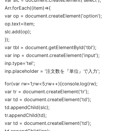
var slc = document.createElement('select');
Arr.forEach((item)=>{
var op = document.createElement('option');
op.text=item;
slc.add(op);
});
var tbl = document.getElementById('tbl');
var inp = document.createElement('input');
inp.type='tel';
inp.placeholder = '注文数を『単位』で入力';
for(var rw=1;rw<5;rw++){console.log(rw);
var tr = document.createElement('tr');
var td = document.createElement('td');
td.appendChild(slc);
tr.appendChild(td);
var td = document.createElement('td');