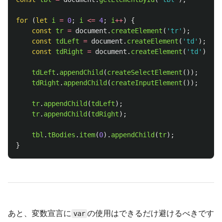
for 
(
let
i
=
0
;
i
<=
4
;
i
++
)
{
const
tr
=
document
.
createElement
(
'
tr
'
);
const
tdLeft
=
document
.
createElement
(
'
td
'
);
const
tdRight
=
document
.
createElement
(
'
td
'
);
tdLeft
.
appendChild
(
createSelectElement
());
tdRight
.
appendChild
(
createInputElement
());
tr
.
appendChild
(
tdLeft
);
tr
.
appendChild
(
tdRight
);
tbl
.
tBodies
.
item
(
0
).
appendChild
(
tr
);
}
あと、変数宣言に
の使用はできるだけ避けるべきです
var