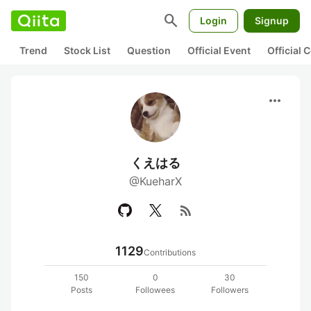
search
Login
Signup
Trend
Stock List
Question
Official Event
Official
more_horiz
くえはる
@KueharX
rss_feed
1129
Contributions
150
0
30
Posts
Followees
Followers