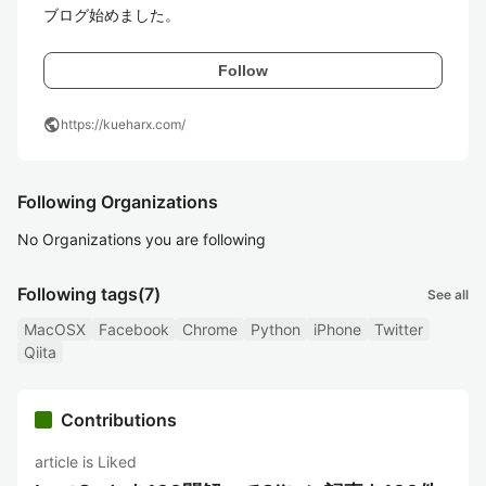
ブログ始めました。
Follow
public
https://kueharx.com/
Following Organizations
No Organizations you are following
Following tags
(7)
See all
MacOSX
Facebook
Chrome
Python
iPhone
Twitter
Qiita
Contributions
article is Liked