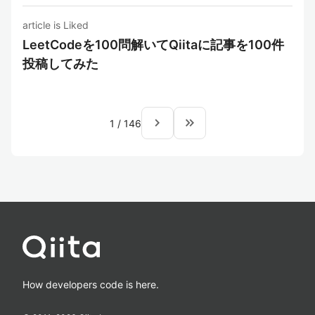
article is Liked
LeetCodeを100問解いてQiitaに記事を100件
投稿してみた
navigate_next
keyboard_double_arrow_right
1
/
146
How developers code is here.