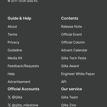
© 2011-
2026
Qiita Inc.
Guide & Help
Contents
About
Release Note
Terms
Official Event
Privacy
Official Column
Guideline
Advent Calendar
Media Kit
Qiita Tech Festa
Feedback/Requests
Qiita Award
Help
Engineer White Paper
Advertisement
API
Official Accounts
Our service
@Qiita
Qiita Team
@qiita_milestone
Qiita Zine