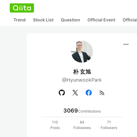
Trend
Stock List
Question
Official Event
Offici
more_horiz
朴 玄旭
@HyunwookPark
rss_feed
3069
Contributions
110
64
71
Posts
Followees
Followers