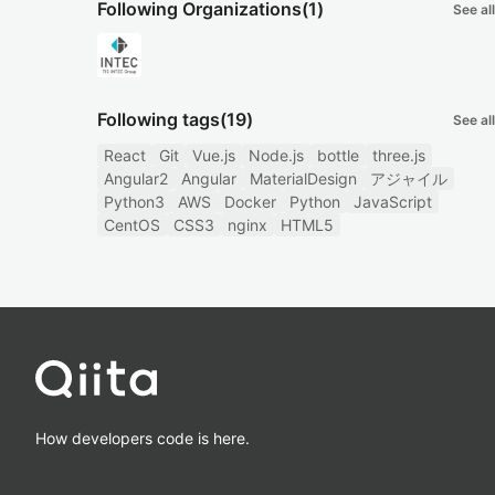
Following Organizations
(1)
See all
Following tags
(19)
See all
React
Git
Vue.js
Node.js
bottle
three.js
Angular2
Angular
MaterialDesign
アジャイル
Python3
AWS
Docker
Python
JavaScript
CentOS
CSS3
nginx
HTML5
How developers code is here.