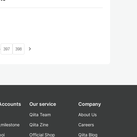
…
navigate_next
397
398
 Accounts
Our service
Company
Qiita Team
About Us
_milestone
Qiita Zine
Careers
poi
Official Shop
Qiita Blog