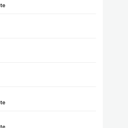
te
te
te