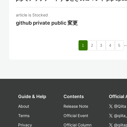
article is Stocked
github private public 変更
1
2
3
4
5
Guide & Help
Contents
Official
About
Release Note
@Qiita
Terms
Official Event
@qiita
Privacy
Official Column
@qiita