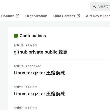
search
open_in_new
open_in_new
al Column
Organization
Qiita Careers
AI x Dev x Tea
Contributions
article is Liked
github private public 変更
article is Stocked
Linux tar.gz tar 圧縮 解凍
article is Liked
Linux tar.gz tar 圧縮 解凍
article is Liked