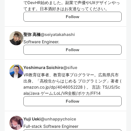
でDevHR始めました。副業で声優やUXデザインやっ
てます。日本酒好きはお友達なってください。
Follow
聖弥 高橋
@
seiyatakahashi
Software Engineer.
Follow
Yoshimura Soichiro
@
sifue
VR教育従事者、教育従事プログラマー。広島県呉市
出身。「高校生からはじめる プログラミング」著者 (
amazon.co.jp/dp/4046052228 ) 。 言語: TS/JS/Sc
ala/Java ゲーム:LoL/VR全般/ポケカ/FF14
Follow
Yuji Ueki
@
unhappychoice
Full-stack Software Engineer