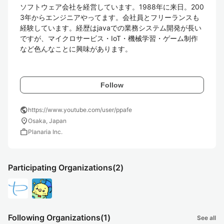
ソフトウェア会社を経営しています。1988年に来日。200
3年からエンジニアやってます。会社員とフリーランスも
経験しています。経歴はjavaでの業務システム開発が長い
ですが、マイクロサービス・IoT・機械学習・ゲーム制作
など色んなことに興味があります。

Follow
public
https://www.youtube.com/user/ppafe
location_on
Osaka, Japan
work
Planaria Inc.
Participating Organizations
(2)
Following Organizations
(1)
See all