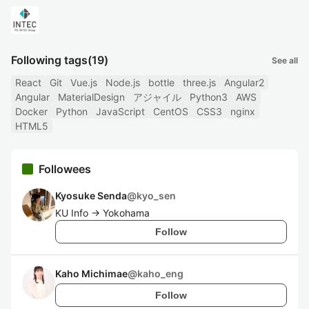
Following tags
(19)
See all
React
Git
Vue.js
Node.js
bottle
three.js
Angular2
Angular
MaterialDesign
アジャイル
Python3
AWS
Docker
Python
JavaScript
CentOS
CSS3
nginx
HTML5
Followees
Kyosuke Senda
@
kyo_sen
KU Info → Yokohama
Follow
Kaho Michimae
@
kaho_eng
Follow