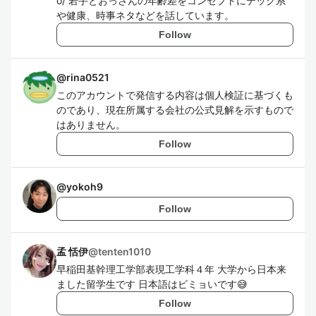
o/ 若手とおっさんの年齢差をコンセプトにテック系
や健康、時事ネタなどを話しています。
Follow
@
rina0521
このアカウントで発信する内容は個人検証に基づくも
のであり、現在所属する会社の公式見解を示すもので
はありません。
Follow
@
yokoh9
Follow
孟 恬伊
@
tenten1010
早稲田基幹理工学部表現工学科４年 大学から日本来
ました留学生です 日本語はビミョいです😅
Follow