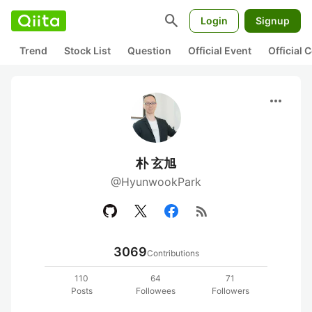
search
Login
Signup
Trend
Stock List
Question
Official Event
Official
more_horiz
朴 玄旭
@HyunwookPark
rss_feed
3069
Contributions
110
64
71
Posts
Followees
Followers