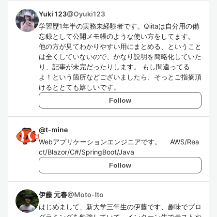
Yuki 123
@
Oyuki123
学習歴1年半の実務未経験者です。Qiitaは自分用の備
忘録として公開メモ帳のような使い方をしてます。
他の方が見てわかりやすい用にまとめる、ということ
は全くしていないので、かなり説明を簡略化していた
り、記事が未完だったりします。 もし間違ってる
よ！という箇所などございましたら、そっとご指摘頂
けるととても嬉しいです。
Follow
@
t-mine
Webアプリケーションエンジニアです。 AWS/Rea
ct/Blazor/C#/SpringBoot/Java
Follow
伊藤 元春
@
Moto-Ito
はじめまして、新大学三年生の伊藤です、趣味でプロ
グラミングを勉強していて、インターン先でテストや