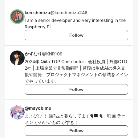
ken shimizu
@
kenshimizu246
I am a senior developer and very interesting in the
Raspberry Pi.
Follow
かずなり
@
KNR109
2024年 Qiita TOP Contributor | 会社役員 | 外部CTO
2社 | 上場企業で非常勤顧問 | 普段は生成AIの導入支
援や開発、プロジェクトマネジメントの領域をメイン
でやっています。
Follow
@
mayobimu
まよびむ ￤ 猫2匹と暮らしてます🐈‍⬛ 🐈￤映画 ラー
メン かわいいもの がすき￤
Follow