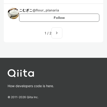
こむぎこ
@
flour_planaria
Follow
navigate_next
1
/
2
How developers code is here.
© 2011-
2026
Qiita Inc.