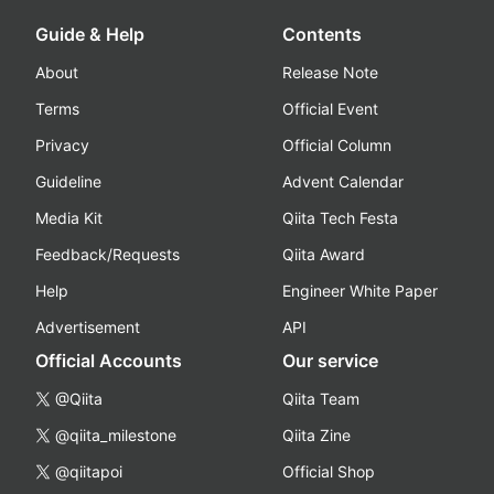
Guide & Help
Contents
About
Release Note
Terms
Official Event
Privacy
Official Column
Guideline
Advent Calendar
Media Kit
Qiita Tech Festa
Feedback/Requests
Qiita Award
Help
Engineer White Paper
Advertisement
API
Official Accounts
Our service
@Qiita
Qiita Team
@qiita_milestone
Qiita Zine
@qiitapoi
Official Shop