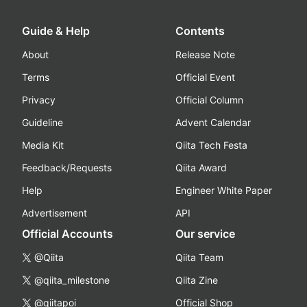
Guide & Help
Contents
About
Release Note
Terms
Official Event
Privacy
Official Column
Guideline
Advent Calendar
Media Kit
Qiita Tech Festa
Feedback/Requests
Qiita Award
Help
Engineer White Paper
Advertisement
API
Official Accounts
Our service
@Qiita
Qiita Team
@qiita_milestone
Qiita Zine
@qiitapoi
Official Shop