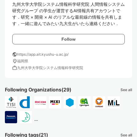
九州大学大学院システム情報科学研究院 人間情報システム
研究グループ の学生が運営するAI情報共有アカウントで
す．研究 × 開発 × AI のリアルな最前線の情報を共有しま
す．一緒に遊んでみたい九大生がいたら連絡ください．
Follow
public
https://app.ait.kyushu-u.ac.jp/
location_on
福岡県
work
九州大学大学院システム情報科学研究院
Following Organizations
(29)
See all
...
Following tags
(21)
See all