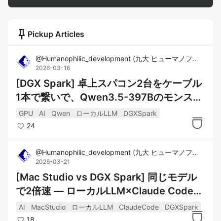
push_pin
Pickup Articles
@
Humanophilic_development
(
九大 ヒューマノフィリック 開発部
2026-03-16
[DGX Spark] 卓上スパコン2台をケーブル
1本で繋いで、Qwen3.5-397Bのモンスタ
ーモデルを動かしてみた
GPU
AI
Qwen
ローカルLLM
DGXSpark
24
@
Humanophilic_development
(
九大 ヒューマノフィリック 開発部
2026-03-21
[Mac Studio vs DGX Spark] 同じモデル
で2倍速 — ローカルLLM×Claude Codeの
最適化で見えた本当のボトルネック
AI
MacStudio
ローカルLLM
ClaudeCode
DGXSpark
18