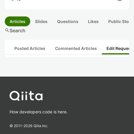
Articles
Slides
Questions
Likes
Public Stock
search
Search
Posted Articles
Commented Articles
Edit Request
How developers code is here.
© 2011-
2026
Qiita Inc.