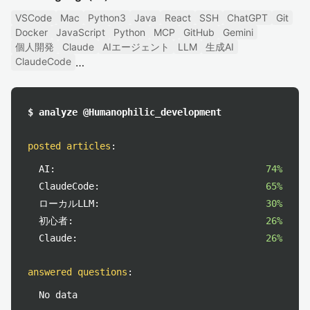
VSCode
Mac
Python3
Java
React
SSH
ChatGPT
Git
Docker
JavaScript
Python
MCP
GitHub
Gemini
個人開発
Claude
AIエージェント
LLM
生成AI
ClaudeCode
$ analyze @Humanophilic_development
posted articles
:
AI:
74%
ClaudeCode:
65%
ローカルLLM:
30%
初心者:
26%
Claude:
26%
answered questions
:
No data