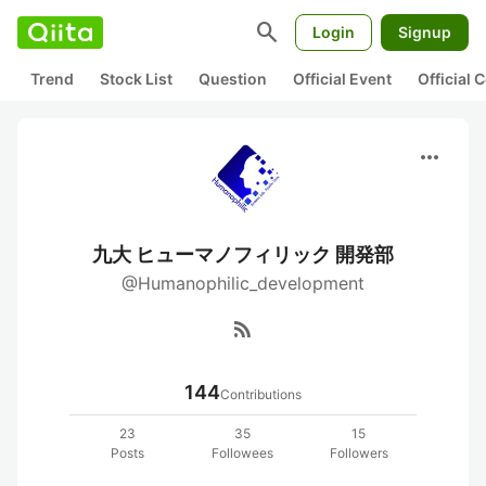
search
Login
Signup
Trend
Stock List
Question
Official Event
Official
more_horiz
九大 ヒューマノフィリック 開発部
@Humanophilic_development
rss_feed
144
Contributions
23
35
15
Posts
Followees
Followers