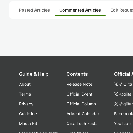
Posted Articles
Commented Articles
Edit Reque
Guide & Help
Contents
Official
About
Release Note
@Qiita
Terms
Official Event
@qiita
Privacy
Official Column
@qiita
Guideline
Advent Calendar
Faceboo
Media Kit
Qiita Tech Festa
YouTube