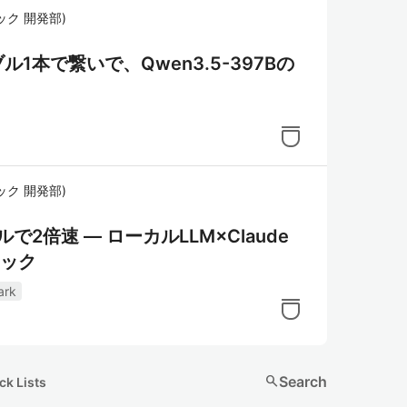
ック 開発部
)
ブル1本で繋いで、Qwen3.5-397Bの
ック 開発部
)
じモデルで2倍速 — ローカルLLM×Claude
ネック
ark
search
Search
ck Lists