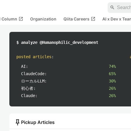
search
open_in_new
open_in_new
al Column
Organization
Qiita Careers
AI x Dev x Tea
$ analyze @Humanophilic_development
posted articles
:
AI:
74%
ClaudeCode:
65%
ローカルLLM:
30%
初心者:
26%
Claude:
26%
push_pin
Pickup Articles