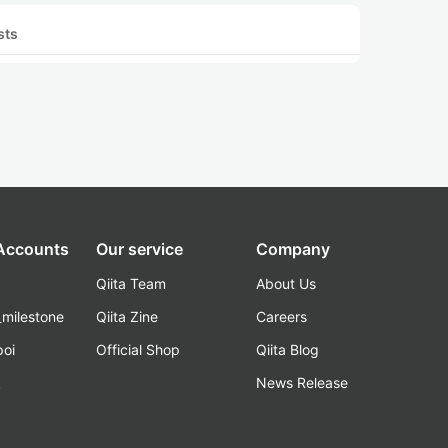
sts
 Accounts
Our service
Company
Qiita Team
About Us
_milestone
Qiita Zine
Careers
poi
Official Shop
Qiita Blog
k
News Release