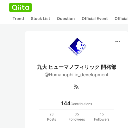
Trend
Stock List
Question
Official Event
Offici
more_horiz
九大 ヒューマノフィリック 開発部
@Humanophilic_development
rss_feed
144
Contributions
23
35
15
Posts
Followees
Followers