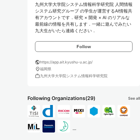
九州大学大学院システム情報科学研究院 人間情報
システム研究グループ の学生が運営するAI情報共
有アカウントです．研究 × 開発 × AI のリアルな
最前線の情報を共有します．一緒に遊んでみたい
九大生がいたら連絡ください．
Follow
public
https://app.ait.kyushu-u.ac.jp/
location_on
福岡県
work
九州大学大学院システム情報科学研究院
Following Organizations
(29)
See all
...