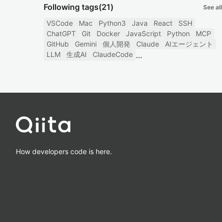
Following tags
(21)
See all
VSCode
Mac
Python3
Java
React
SSH
ChatGPT
Git
Docker
JavaScript
Python
MCP
GitHub
Gemini
個人開発
Claude
AIエージェント
LLM
生成AI
ClaudeCode
How developers code is here.