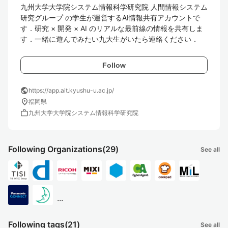
九州大学大学院システム情報科学研究院 人間情報システム
研究グループ の学生が運営するAI情報共有アカウントで
す．研究 × 開発 × AI のリアルな最前線の情報を共有しま
す．一緒に遊んでみたい九大生がいたら連絡ください．
Follow
public
https://app.ait.kyushu-u.ac.jp/
location_on
福岡県
work
九州大学大学院システム情報科学研究院
Following Organizations
(29)
See all
...
Following tags
(21)
See all