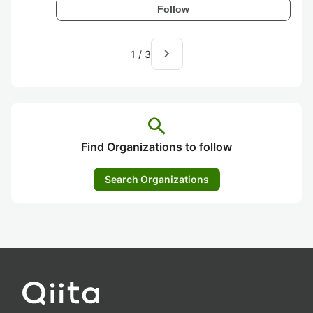
Follow
navigate_next
1
/
3
search
Find Organizations to follow
Search Organizations