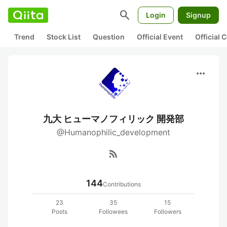
search
Login
Signup
Trend
Stock List
Question
Official Event
Official
more_horiz
九大 ヒューマノフィリック 開発部
@Humanophilic_development
rss_feed
144
Contributions
23
35
15
Posts
Followees
Followers