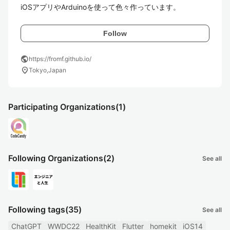
iOSアプリやArduinoを使って色々作っています。
Follow
public
https://fromf.github.io/
location_on
Tokyo,Japan
Participating Organizations
(1)
Following Organizations
(2)
See all
Following tags
(35)
See all
ChatGPT
WWDC22
HealthKit
Flutter
homekit
iOS14