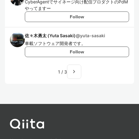
CyberAgentでサイネージ向け配信プロダクトのPdM
やってますー
Follow
佐々木勇太 (Yuta Sasaki)
@
yuta-sasaki
車載ソフトウェア開発者です。
Follow
navigate_next
1
/
3