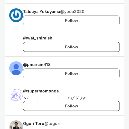
Tatsuya Yokoyama
@
yoda2020
Follow
@
wat_shiraishi
Follow
@
pmarcin418
Follow
@
supermomonga
ヾ( l _ l 〃)ﾉﾞﾄﾞﾝ☆
Follow
Oguri Toru
@
toguri