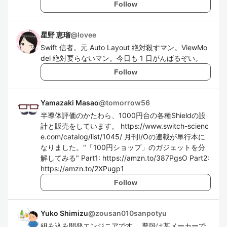
Follow
星野 恵瑠
@
lovee
Swift 信者。元 Auto Layout 絶対殺すマン。ViewMo
del 絶対要らないマン。今日も 1 日がんばるぞい。
Follow
Yamazaki Masao
@
tomorrow56
半導体評価のかたわら、1000円台の各種Shieldの設
計と販売をしています。 https://www.switch-scienc
e.com/catalog/list/1045/ 月刊I/Oの連載が単行本に
なりました。"「100円ショップ」のガジェットを分
解してみる" Part1: https://amzn.to/387PgsO Part2:
https://amzn.to/2XPugp1
Follow
Yuko Shimizu
@
zousan010sanpotyu
組み込み開発エンジニアです。 普段は某メーカーで