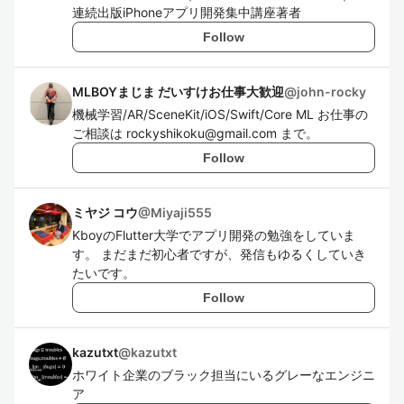
連続出版iPhoneアプリ開発集中講座著者
Follow
MLBOYまじま だいすけお仕事大歓迎
@
john-rocky
機械学習/AR/SceneKit/iOS/Swift/Core ML お仕事の
ご相談は rockyshikoku@gmail.com まで。
Follow
ミヤジ コウ
@
Miyaji555
KboyのFlutter大学でアプリ開発の勉強をしていま
す。 まだまだ初心者ですが、発信もゆるくしていき
たいです。
Follow
kazutxt
@
kazutxt
ホワイト企業のブラック担当にいるグレーなエンジニ
ア