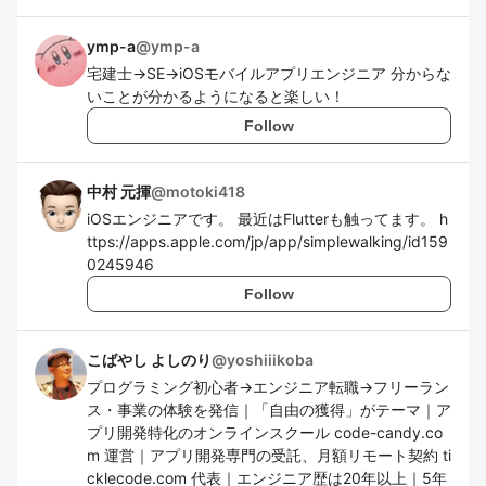
ymp-a
@
ymp-a
宅建士→SE→iOSモバイルアプリエンジニア 分からな
いことが分かるようになると楽しい！
Follow
中村 元揮
@
motoki418
iOSエンジニアです。 最近はFlutterも触ってます。 h
ttps://apps.apple.com/jp/app/simplewalking/id159
0245946
Follow
こばやし よしのり
@
yoshiiikoba
プログラミング初心者→エンジニア転職→フリーラン
ス・事業の体験を発信｜「自由の獲得」がテーマ｜ア
プリ開発特化のオンラインスクール code-candy.co
m 運営｜アプリ開発専門の受託、月額リモート契約 ti
cklecode.com 代表｜エンジニア歴は20年以上｜5年