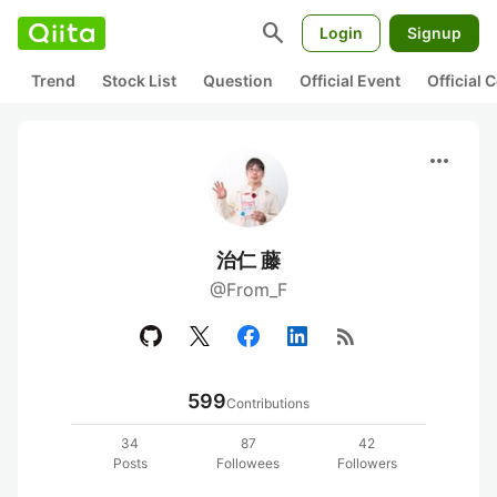
search
Login
Signup
Trend
Stock List
Question
Official Event
Official
more_horiz
治仁 藤
@From_F
rss_feed
599
Contributions
34
87
42
Posts
Followees
Followers