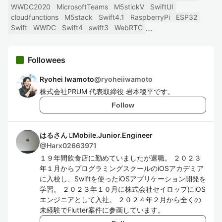
WWDC2020
MicrosoftTeams
M5stickV
SwiftUI
cloudfunctions
M5stack
Swift4.1
RaspberryPi
ESP32
Swift
WWDC
Swift4
swift3
WebRTC
Followees
Ryohei Iwamoto
@
ryoheiiwamoto
株式会社PRUM 代表取締役 岩本稜平です。
Follow
はるさん Mobile.Junior.Engineer
@
Harx02663971
１９年間飲食店に勤めていましたが退職。 ２０２３
年１月からプログラミングスクールのiOSアカデミア
に入校し、Swiftを使ったiOSアプリケーション開発を
学習。 ２０２３年１０月に株式会社セイロップにiOS
エンジニアとして入社。 ２０２４年２月から全くの
未経験でFlutter案件に参画しています。