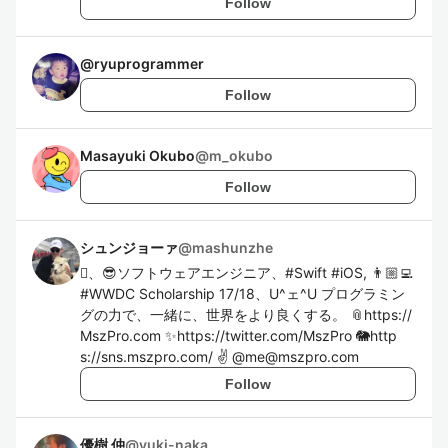
Follow
@
ryuprogrammer
Follow
Masayuki Okubo
@
m_okubo
Follow
シュンジョーァ
@
mashunzhe
、😎ソフトウェアエンジニア、#Swift #iOS, 👨🏼‍💻
#WWDC Scholarship 17/18、U^ェ^U プログラミン
グの力で、一緒に、世界をより良くする。 📎https://
MszPro.com ✨https://twitter.com/MszPro 🐘http
s://sns.mszpro.com/ ✌️ @me@mszpro.com
Follow
優樹 仲
@
yuki-naka