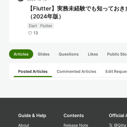
【Flutter】実務未経験でも知って
（2024年版）
Dart
Flutter
13
Articles
Slides
Questions
Likes
Public Sto
Posted Articles
Commented Articles
Edit Reque
Guide & Help
Contents
Official
About
Release Note
@Qiita