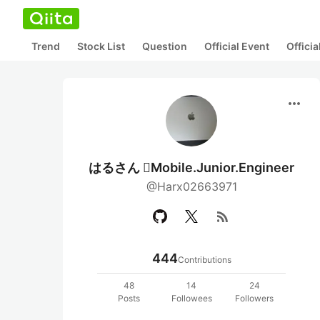
Trend
Stock List
Question
Official Event
Offici
more_horiz
はるさん Mobile.Junior.Engineer
@Harx02663971
rss_feed
444
Contributions
48
14
24
Posts
Followees
Followers