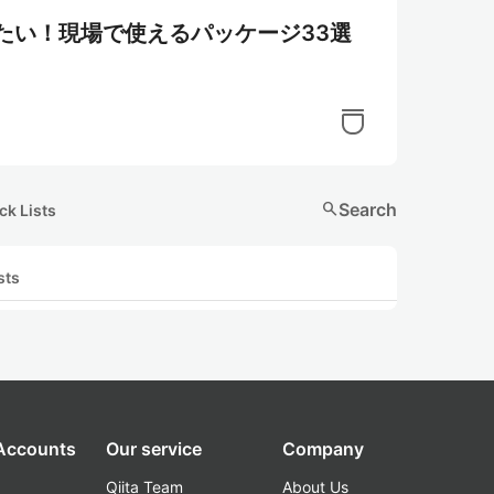
おきたい！現場で使えるパッケージ33選
search
Search
ck Lists
sts
 Accounts
Our service
Company
Qiita Team
About Us