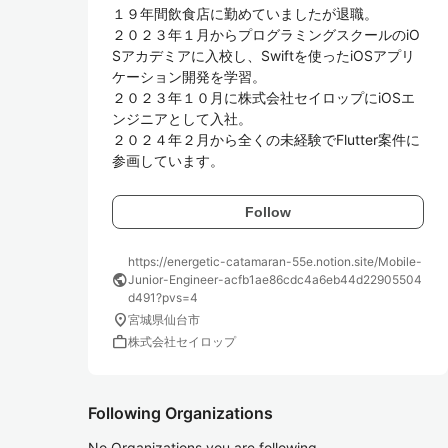
１９年間飲食店に勤めていましたが退職。

２０２３年１月からプログラミングスクールのiO
Sアカデミアに入校し、Swiftを使ったiOSアプリ
ケーション開発を学習。

２０２３年１０月に株式会社セイロップにiOSエ
ンジニアとして入社。

２０２４年２月から全くの未経験でFlutter案件に
参画しています。
Follow
https://energetic-catamaran-55e.notion.site/Mobile-
public
Junior-Engineer-acfb1ae86cdc4a6eb44d22905504
d491?pvs=4
location_on
宮城県仙台市
work
株式会社セイロップ
Following Organizations
No Organizations you are following