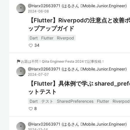
@
Harx02663971
(
はるさん Mobile.Junior.Engineer
)
2024-06-08
【Flutter】Riverpodの注意点
ップアップガイド
Dart
Flutter
Riverpod
34
flag
お題は不問！Qiita Engineer Festa 2024で記事投稿！
@
Harx02663971
(
はるさん Mobile.Junior.Engineer
)
2024-07-07
【Flutter】具体例で学ぶ shared_pref
ットテスト
Dart
テスト
SharedPreferences
Flutter
Riverpod
8
@
Harx02663971
(
はるさん Mobile.Junior.Engineer
)
2024-12-14