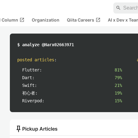
search
open_in_new
open_in_new
al Column
Organization
Qiita Careers
AI x Dev x Tea
$ analyze @Harx02663971
posted articles
:
Flutter:
81%
Dart:
79%
Swift:
21%
初心者:
19%
Riverpod:
15%
push_pin
Pickup Articles