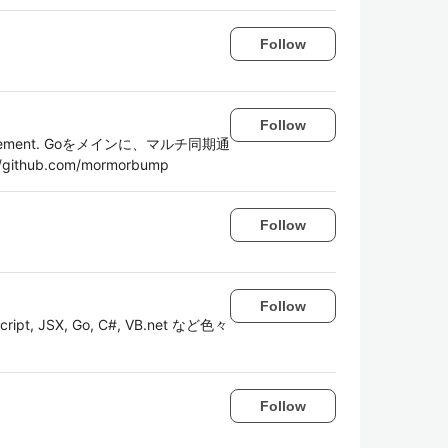
Follow
Follow
 Management. Goをメインに、マルチ同期通
hub.com/mormorbump
Follow
Follow
 Script, JSX, Go, C#, VB.net など色々
Follow