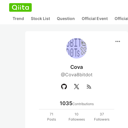
Trend
Stock List
Question
Official Event
Offici
more_horiz
Cova
@Cova8bitdot
rss_feed
1035
Contributions
71
10
37
Posts
Followees
Followers