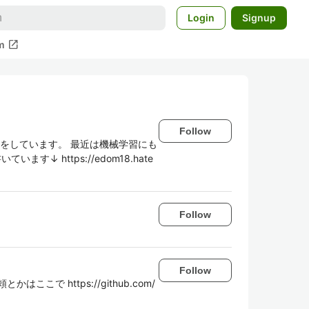
Login
Signup
open_in_new
m
Follow
制作をしています。 最近は機械学習にも
す↓ https://edom18.hate
Follow
Follow
で https://github.com/