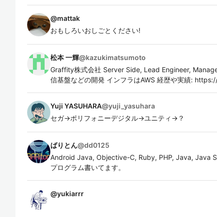
@
mattak
おもしろいおしごとください!
松本 一輝
@
kazukimatsumoto
Graffity株式会社 Server Side, Lead Engineer,
信基盤などの開発 インフラはAWS 経歴や実績: https://git
Yuji YASUHARA
@
yuji_yasuhara
セガ→ポリフォニーデジタル→ユニティ→？
ばりとん
@
dd0125
Android Java, Objective-C, Ruby, PHP, Java, Java
プログラム書いてます。
@
yukiarrr