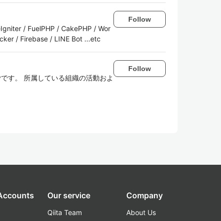
Follow
eIgniter / FuelPHP / CakePHP / Wor
ker / Firebase / LINE Bot ...etc
Follow
tyです。 所属している組織の活動およ
 Accounts
Our service
Company
Qiita Team
About Us