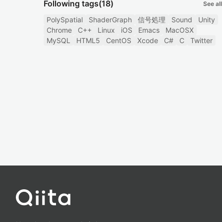
Following tags
(18)
See all
PolySpatial
ShaderGraph
信号処理
Sound
Unity
Chrome
C++
Linux
iOS
Emacs
MacOSX
MySQL
HTML5
CentOS
Xcode
C#
C
Twitter