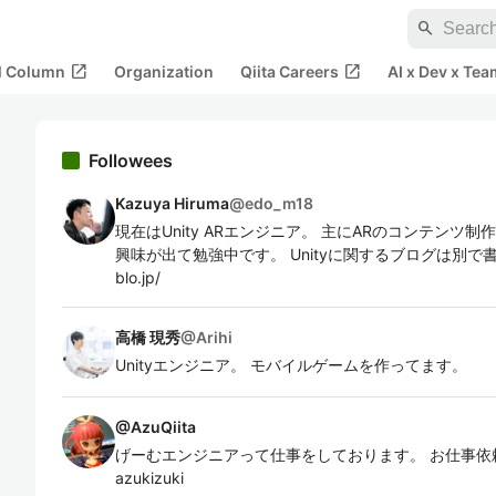
search
open_in_new
open_in_new
al Column
Organization
Qiita Careers
AI x Dev x Tea
Followees
Kazuya Hiruma
@
edo_m18
現在はUnity ARエンジニア。 主にARのコンテンツ
興味が出て勉強中です。 Unityに関するブログは別で書いていま
blo.jp/
高橋 現秀
@
Arihi
Unityエンジニア。 モバイルゲームを作ってます。
@
AzuQiita
げーむエンジニアって仕事をしております。 お仕事依頼とかはここ
azukizuki