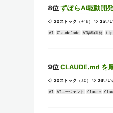
8位
ずぼらAI駆動開
◇
20ストック
（+16） ♡
35い
AI
ClaudeCode
AI駆動開発
tip
9位
CLAUDE.md
◇
20ストック
（±0） ♡
26いい
AI
AIエージェント
Claude
Cla