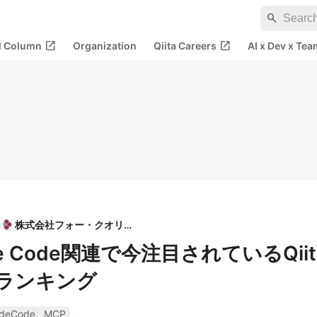
search
open_in_new
open_in_new
al Column
Organization
Qiita Careers
AI x Dev x Tea
n
株式会社フォー・クオリア
e Code関連で今注目されているQiit
動ランキング
udeCode
MCP