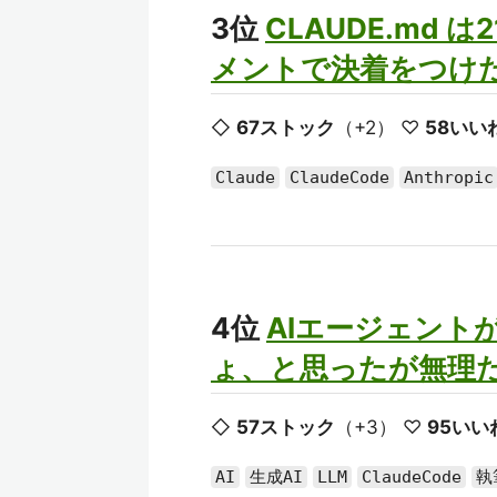
3位
CLAUDE.md
メントで決着をつけ
◇
67ストック
（+2） ♡
58いい
Claude
ClaudeCode
Anthropic
4位
AIエージェント
ょ、と思ったが無理
◇
57ストック
（+3） ♡
95いい
AI
生成AI
LLM
ClaudeCode
執