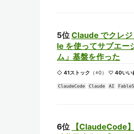
5位
Claude でク
le を使ってサブエ
ム」基盤を作った
◇
41ストック
（±0） ♡
40いい
ClaudeCode
Claude
AI
Fable
6位
【ClaudeCo