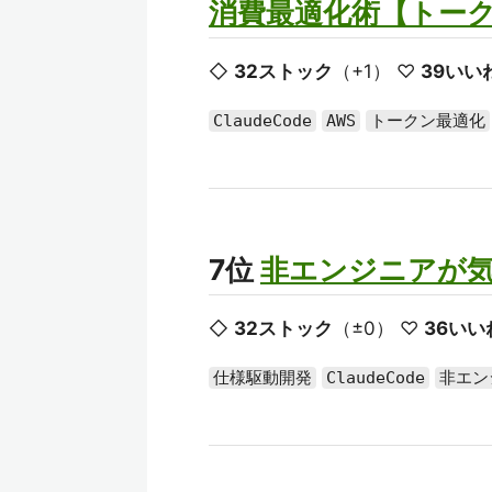
消費最適化術【トー
◇
32ストック
（+1） ♡
39いい
ClaudeCode
AWS
トークン最適化
7位
非エンジニアが
◇
32ストック
（±0） ♡
36いい
仕様駆動開発
ClaudeCode
非エン