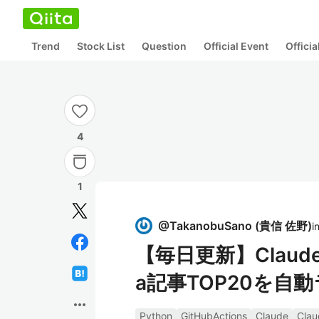
Trend
Stock List
Question
Official Event
Offici
4
1
@
TakanobuSano
(
貴信 佐野
)
i
【毎日更新】Claud
a記事TOP20を自
more_horiz
Python
GitHubActions
Claude
Cla