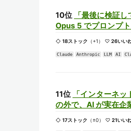
10位
「最後に検証して
Opus 5 でプロン
◇
18ストック
（+1） ♡
26いい
Claude
Anthropic
LLM
AI
Cl
11位
「インターネッ
の外で、AI が実在
◇
17ストック
（±0） ♡
21いい