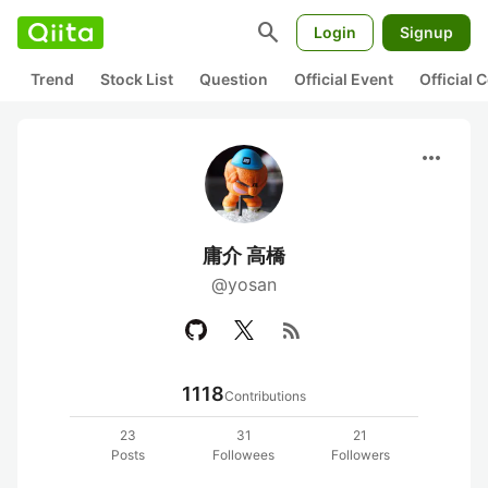
search
Login
Signup
Trend
Stock List
Question
Official Event
Official
more_horiz
庸介 高橋
@yosan
rss_feed
1118
Contributions
23
31
21
Posts
Followees
Followers