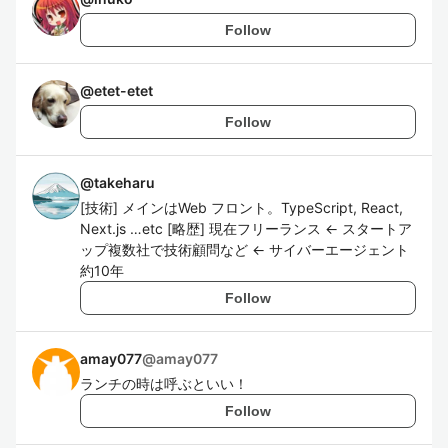
Follow
@
etet-etet
Follow
@
takeharu
[技術] メインはWeb フロント。TypeScript, React,
Next.js …etc [略歴] 現在フリーランス ← スタートア
ップ複数社で技術顧問など ← サイバーエージェント
約10年
Follow
amay077
@
amay077
ランチの時は呼ぶといい！
Follow