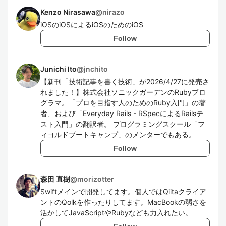
Kenzo Nirasawa
@
nirazo
iOSのiOSによるiOSのためのiOS
Follow
Junichi Ito
@
jnchito
【新刊「技術記事を書く技術」が2026/4/27に発売さ
れました！】株式会社ソニックガーデンのRubyプロ
グラマ。「プロを目指す人のためのRuby入門」の著
者、および「Everyday Rails - RSpecによるRailsテ
スト入門」の翻訳者。 プログラミングスクール「フ
ィヨルドブートキャンプ」のメンターでもある。
Follow
森田 直樹
@
morizotter
Swiftメインで開発してます。個人ではQiitaクライア
ントのQolkを作ったりしてます。MacBookの弱さを
活かしてJavaScriptやRubyなども力入れたい。