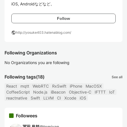
iOS, Androidなどなど。
Follow
public
http://yosuke403.hatenablog.com/
Following Organizations
No Organizations you are following
Following tags
(18)
See all
React
mqtt
WebRTC
RxSwift
iPhone
MacOSX
CoffeeScript
Node.js
iBeacon
Objective-C
IFTTT
IoT
reactnative
Swift
LLVM
CI
Xcode
iOS
Followees
冨田 昌邦
@
tomiyan