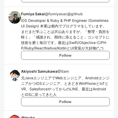
Fumiya Sakai
@
fumiyasac@github
iOS Developer & Ruby & PHP Engineer (Sometimes
UI Design) 本業は都内でプログラマをしています。
まだまだ学ぶことは沢山ありますが、「整理・負担を
軽く」「感謝され、期待に添えること」コンセプトに
技術を磨く毎日です。最近はSwift/Objective-C/PH
P/Ruby/ReactNative/KotlinとUI実装が大好物(^_^)
Follow
Akiyoshi Samukawa
@
Sam
元JavaエンジニアでWebエンジニア、Androidエンジ
ニアかつiOSエンジニア、ときどきWinPhoneとIoTと
VR、SalesforceやってからのLINE、最近はAndroid
とiOSに戻ってきた人
Follow
@
inuko