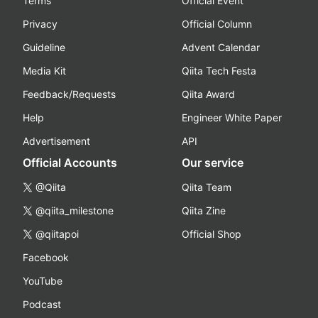
Terms
Official Event
Privacy
Official Column
Guideline
Advent Calendar
Media Kit
Qiita Tech Festa
Feedback/Requests
Qiita Award
Help
Engineer White Paper
Advertisement
API
Official Accounts
Our service
@Qiita
Qiita Team
@qiita_milestone
Qiita Zine
@qiitapoi
Official Shop
Facebook
YouTube
Podcast