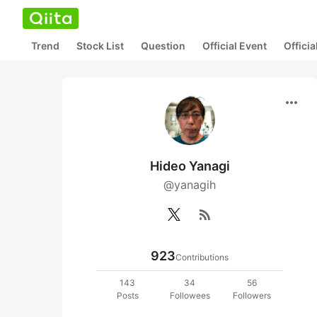
Trend
Stock List
Question
Official Event
Offici
more_horiz
Hideo Yanagi
@yanagih
rss_feed
923
Contributions
143
34
56
Posts
Followees
Followers