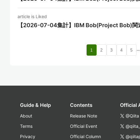
article is Liked
【2026-07-04集計】IBM Bob(Project Bo
1
2
3
4
5
Guide & Help
Contents
Official
About
Release Note
@Qiita
Terms
Official Event
@qiita
Privacy
Official Column
@qiita