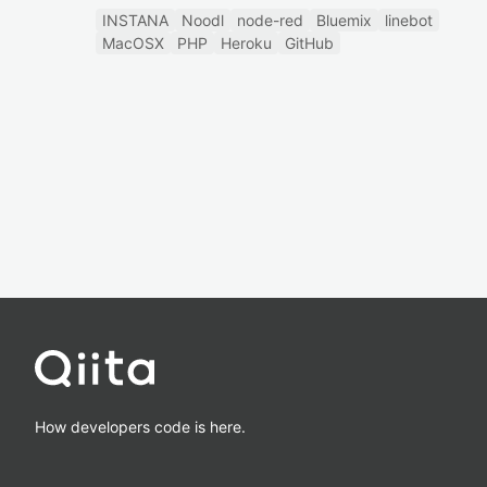
INSTANA
Noodl
node-red
Bluemix
linebot
MacOSX
PHP
Heroku
GitHub
How developers code is here.