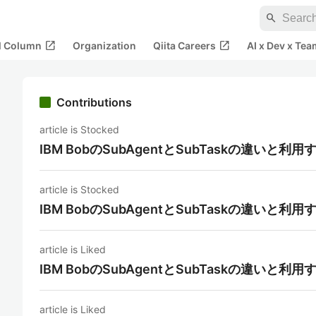
search
open_in_new
open_in_new
al Column
Organization
Qiita Careers
AI x Dev x Tea
Contributions
article is Stocked
IBM BobのSubAgentとSubTaskの違いと
article is Stocked
IBM BobのSubAgentとSubTaskの違いと
article is Liked
IBM BobのSubAgentとSubTaskの違いと
article is Liked