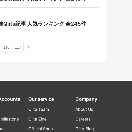
b)関連Qiita記事 人気ランキング 全245件
…
navigate_next
116
117
 Accounts
Our service
Company
Qiita Team
About Us
_milestone
Qiita Zine
Careers
poi
Official Shop
Qiita Blog