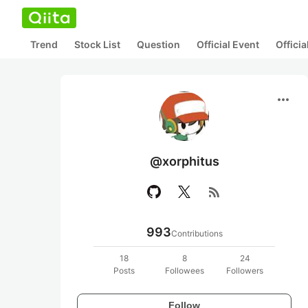
Trend
Stock List
Question
Official Event
Offici
more_horiz
@xorphitus
rss_feed
993
Contributions
18
8
24
Posts
Followees
Followers
Follow