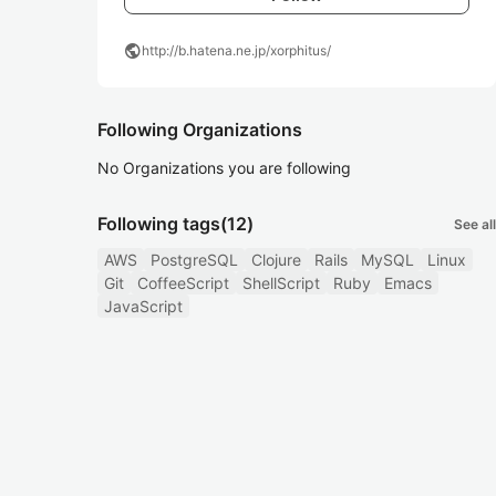
public
http://b.hatena.ne.jp/xorphitus/
Following Organizations
No Organizations you are following
Following tags
(12)
See all
AWS
PostgreSQL
Clojure
Rails
MySQL
Linux
Git
CoffeeScript
ShellScript
Ruby
Emacs
JavaScript