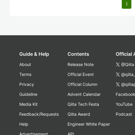
1
Guide & Help
Contents
Official
About
Release Note
@Qiita
Terms
Official Event
@qiita
Privacy
Official Column
@qiita
Guideline
Advent Calendar
Faceboo
Media Kit
Qiita Tech Festa
YouTube
Feedback/Requests
Qiita Award
Podcast
Help
Engineer White Paper
Advertisement
API