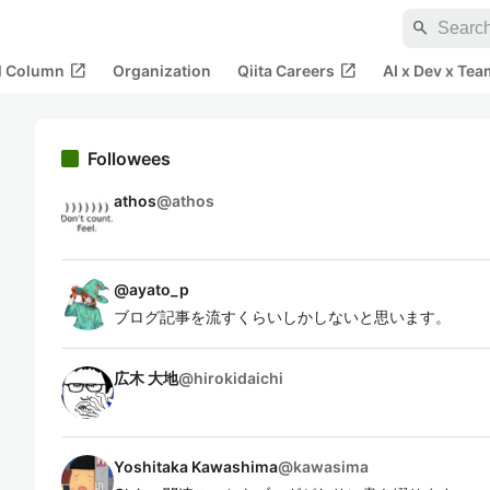
search
open_in_new
open_in_new
al Column
Organization
Qiita Careers
AI x Dev x Tea
Followees
athos
@
athos
@
ayato_p
ブログ記事を流すくらいしかしないと思います。
広木 大地
@
hirokidaichi
Yoshitaka Kawashima
@
kawasima