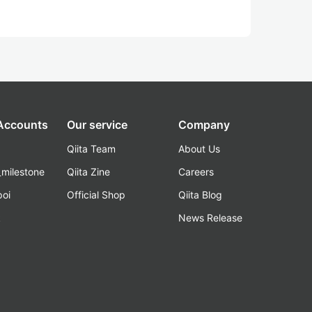
 Accounts
Our service
Company
Qiita Team
About Us
_milestone
Qiita Zine
Careers
poi
Official Shop
Qiita Blog
k
News Release