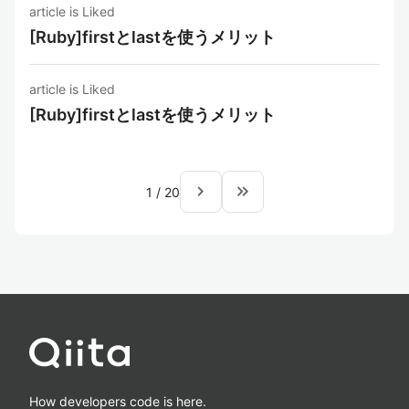
article is Liked
[Ruby]firstとlastを使うメリット
article is Liked
[Ruby]firstとlastを使うメリット
navigate_next
keyboard_double_arrow_right
1
/
20
How developers code is here.