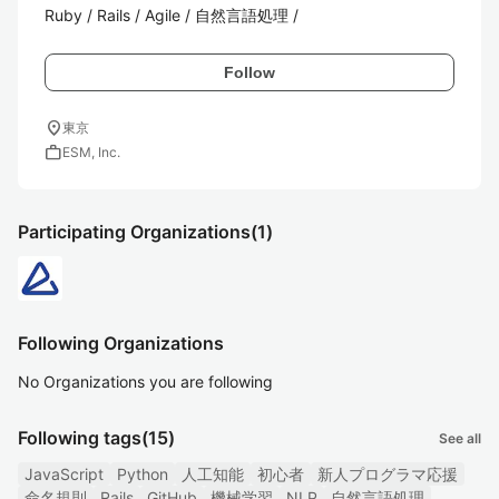
Ruby / Rails / Agile / 自然言語処理 /
Follow
location_on
東京
work
ESM, Inc.
Participating Organizations
(1)
Following Organizations
No Organizations you are following
Following tags
(15)
See all
JavaScript
Python
人工知能
初心者
新人プログラマ応援
命名規則
Rails
GitHub
機械学習
NLP
自然言語処理