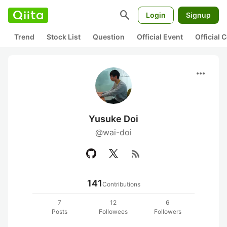
search
Login
Signup
Trend
Stock List
Question
Official Event
Official
more_horiz
Yusuke Doi
@wai-doi
rss_feed
141
Contributions
7
12
6
Posts
Followees
Followers