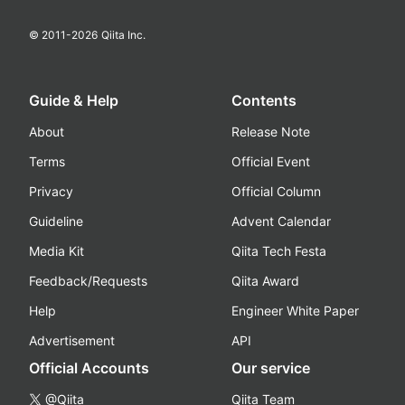
© 2011-
2026
Qiita Inc.
Guide & Help
Contents
About
Release Note
Terms
Official Event
Privacy
Official Column
Guideline
Advent Calendar
Media Kit
Qiita Tech Festa
Feedback/Requests
Qiita Award
Help
Engineer White Paper
Advertisement
API
Official Accounts
Our service
@Qiita
Qiita Team