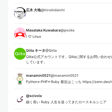
広木 大地
@
hirokidaichi
Masataka Kuwabara
@
pocke
I ♡ Linux
Qiita キータ
@
Qiita
Qiita公式アカウントです。Qiitaに関するお問い合
しています。
manamin0521
@
manamin0521
Python←PHP←Ruby 最近はこっち https://zenn.dev/
@
scivola
細く長い Ruby 人生を送ってきたロースキルシニア