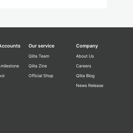
 Accounts
Our service
Company
Qiita Team
About Us
_milestone
Qiita Zine
Careers
poi
Official Shop
Qiita Blog
k
News Release