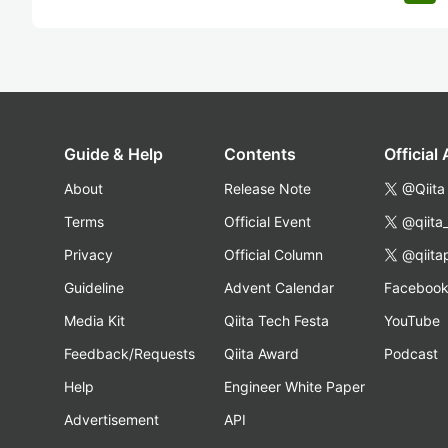
Guide & Help
Contents
Official
About
Release Note
@Qiita
Terms
Official Event
@qiita
Privacy
Official Column
@qiita
Guideline
Advent Calendar
Faceboo
Media Kit
Qiita Tech Festa
YouTube
Feedback/Requests
Qiita Award
Podcast
Help
Engineer White Paper
Advertisement
API