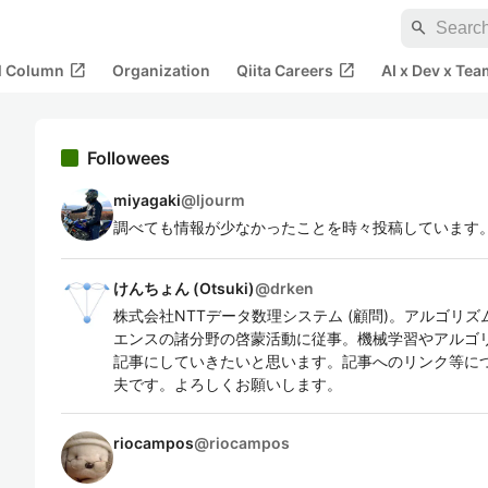
search
open_in_new
open_in_new
al Column
Organization
Qiita Careers
AI x Dev x Tea
Followees
miyagaki
@
ljourm
調べても情報が少なかったことを時々投稿しています
けんちょん (Otsuki)
@
drken
株式会社NTTデータ数理システム (顧問)。アルゴリ
エンスの諸分野の啓蒙活動に従事。機械学習やアルゴ
記事にしていきたいと思います。記事へのリンク等に
夫です。よろしくお願いします。
riocampos
@
riocampos