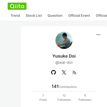
Trend
Stock List
Question
Official Event
Offici
more_horiz
Yusuke Doi
@wai-doi
rss_feed
141
Contributions
7
12
6
Posts
Followees
Followers