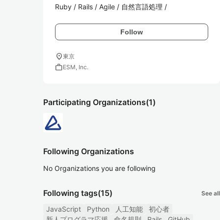
Ruby / Rails / Agile / 自然言語処理 /
Follow
location_on
東京
work
ESM, Inc.
Participating Organizations
(1)
Following Organizations
No Organizations you are following
Following tags
(15)
See all
JavaScript
Python
人工知能
初心者
新人プログラマ応援
命名規則
Rails
GitHub