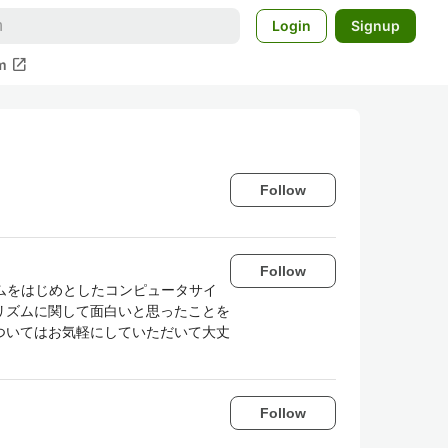
Login
Signup
open_in_new
m
Follow
。
Follow
ズムをはじめとしたコンピュータサイ
リズムに関して面白いと思ったことを
ついてはお気軽にしていただいて大丈
Follow