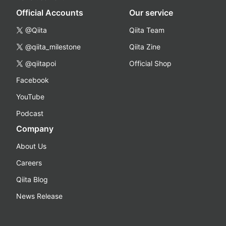
Official Accounts
Our service
@Qiita
Qiita Team
@qiita_milestone
Qiita Zine
@qiitapoi
Official Shop
Facebook
YouTube
Podcast
Company
About Us
Careers
Qiita Blog
News Release