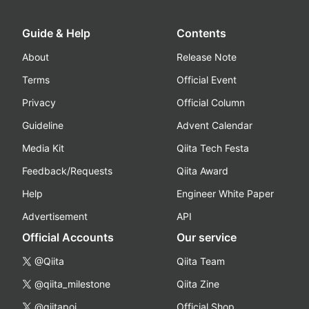
Guide & Help
Contents
About
Release Note
Terms
Official Event
Privacy
Official Column
Guideline
Advent Calendar
Media Kit
Qiita Tech Festa
Feedback/Requests
Qiita Award
Help
Engineer White Paper
Advertisement
API
Official Accounts
Our service
@Qiita
Qiita Team
@qiita_milestone
Qiita Zine
@qiitapoi
Official Shop