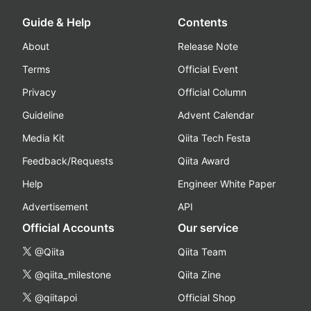
Guide & Help
Contents
About
Release Note
Terms
Official Event
Privacy
Official Column
Guideline
Advent Calendar
Media Kit
Qiita Tech Festa
Feedback/Requests
Qiita Award
Help
Engineer White Paper
Advertisement
API
Official Accounts
Our service
@Qiita
Qiita Team
@qiita_milestone
Qiita Zine
@qiitapoi
Official Shop