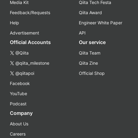
Media Kit
Qiita Tech Festa
Feedback/Requests
Qiita Award
Help
Engineer White Paper
Advertisement
API
Official Accounts
Our service
@Qiita
Qiita Team
@qiita_milestone
Qiita Zine
@qiitapoi
Official Shop
Facebook
YouTube
Podcast
Company
About Us
Careers