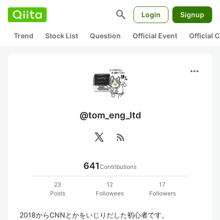
search
Login
Signup
Trend
Stock List
Question
Official Event
Official
more_horiz
@tom_eng_ltd
rss_feed
641
Contributions
23
12
17
Posts
Followees
Followers
2018からCNNとかをいじりだした初心者です。
