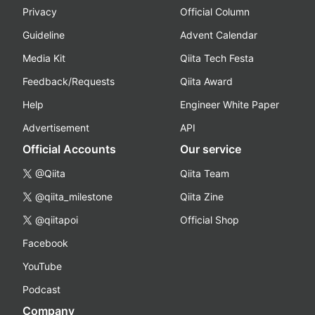
Privacy
Official Column
Guideline
Advent Calendar
Media Kit
Qiita Tech Festa
Feedback/Requests
Qiita Award
Help
Engineer White Paper
Advertisement
API
Official Accounts
Our service
@Qiita
Qiita Team
@qiita_milestone
Qiita Zine
@qiitapoi
Official Shop
Facebook
YouTube
Podcast
Company