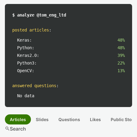
$ analyze @tom_eng_ltd
posted articles
:
Keras:
48%
Python:
48%
Keras2.0:
39%
Python3:
22%
OpenCV:
13%
answered questions
:
No data
Articles
Slides
Questions
Likes
Public Stock
search
Search