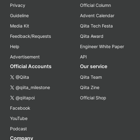
Privacy
Official Column
Guideline
Advent Calendar
Media Kit
Qiita Tech Festa
Feedback/Requests
Qiita Award
Help
Engineer White Paper
Advertisement
API
Official Accounts
Our service
@Qiita
Qiita Team
@qiita_milestone
Qiita Zine
@qiitapoi
Official Shop
Facebook
YouTube
Podcast
Company