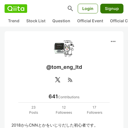
search
Login
Signup
Trend
Stock List
Question
Official Event
Official
more_horiz
@tom_eng_ltd
rss_feed
641
Contributions
23
12
17
Posts
Followees
Followers
2018からCNNとかをいじりだした初心者です。
