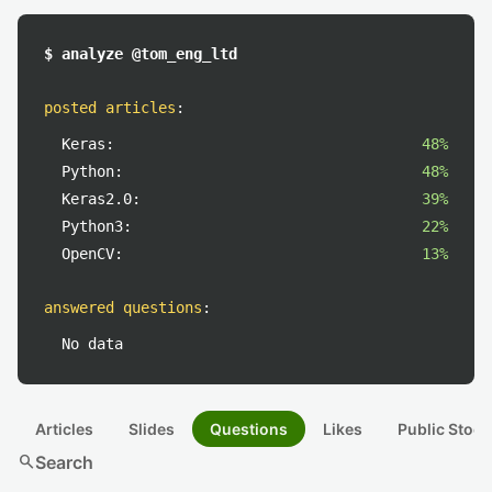
$ analyze @tom_eng_ltd
posted articles
:
Keras:
48%
Python:
48%
Keras2.0:
39%
Python3:
22%
OpenCV:
13%
answered questions
:
No data
Articles
Slides
Questions
Likes
Public Stock
search
Search