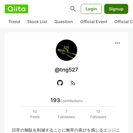
search
Login
Signup
Trend
Stock List
Question
Official Event
Official
more_horiz
@tng527
rss_feed
193
Contributions
10
7
12
Posts
Followees
Followers
日常の無駄を削減することに無常の喜びを感じるエンジニ