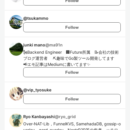
Follow
@
tsukammo
Follow
junki mano
@
ma91n
🗽Backend Engineer 🏢Future所属 📝会社の技術
ブログ運営者 ⛏趣味でGo製ツール開発してます
📢エモ記事はMediumに書いてます✨
Follow
@
vip_tyosuke
Follow
Ryo Kanbayashi
@
ryo_grid
Over-NAT-Lib，FunnelKVS, SamehadaDB, gossip-o
verlay，gord-overlay，NostrP2P等の作者．ハチロ