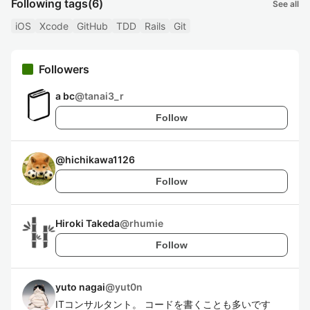
Following tags
(6)
See all
iOS
Xcode
GitHub
TDD
Rails
Git
Followers
a bc
@
tanai3_r
Follow
@
hichikawa1126
Follow
Hiroki Takeda
@
rhumie
Follow
yuto nagai
@
yut0n
ITコンサルタント。 コードを書くことも多いです