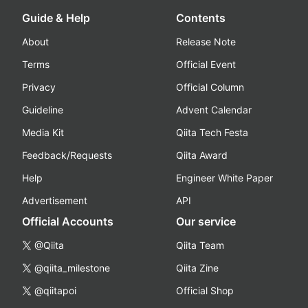
Guide & Help
Contents
About
Release Note
Terms
Official Event
Privacy
Official Column
Guideline
Advent Calendar
Media Kit
Qiita Tech Festa
Feedback/Requests
Qiita Award
Help
Engineer White Paper
Advertisement
API
Official Accounts
Our service
@Qiita
Qiita Team
@qiita_milestone
Qiita Zine
@qiitapoi
Official Shop