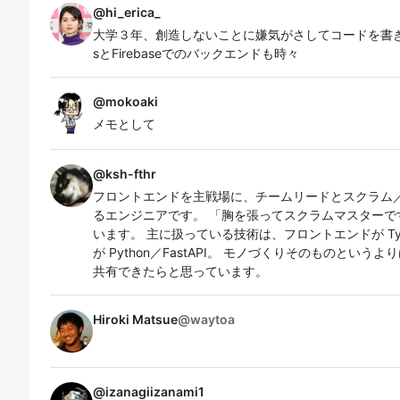
@
hi_erica_
大学３年、創造しないことに嫌気がさしてコードを書き始め
sとFirebaseでのバックエンドも時々
@
mokoaki
メモとして
@
ksh-fthr
フロントエンドを主戦場に、チームリードとスクラム
るエンジニアです。 「胸を張ってスクラムマスターで
います。 主に扱っている技術は、フロントエンドが TypeS
が Python／FastAPI。 モノづくりそのものとい
共有できたらと思っています。
Hiroki Matsue
@
waytoa
@
izanagiizanami1