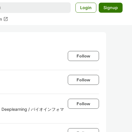
Login
Signup
open_in_new
m
Follow
Follow
Follow
 Deeplearning / バイオインフォマ