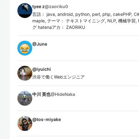
tyee z
@
zaoriku0
言語： java, android, python, perl, php, cakePHP, C
maple, テーマ： テキストマイニング, NLP, 機械学習,
グ hatenaアカ： ZAORIKU
@
June
@
iyuichi
渋谷で働くWebエンジニア
中川 英也
@
HideNaka
@
tos-miyake