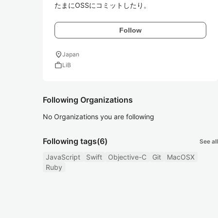
Follow
location_on
Japan
work
LiB
Following Organizations
No Organizations you are following
Following tags
(6)
See all
JavaScript
Swift
Objective-C
Git
MacOSX
Ruby