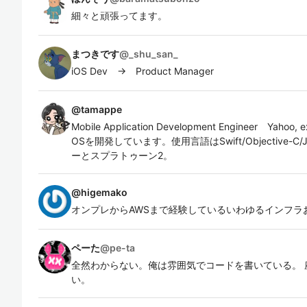
細々と頑張ってます。
まつきです
@
_shu_san_
iOS Dev → Product Manager
@
tamappe
Mobile Application Development Engineer Yaho
OSを開発しています。使用言語はSwift/Objective-C/J
ーとスプラトゥーン2。
@
higemako
オンプレからAWSまで経験しているいわゆるインフラ
ペーた
@
pe-ta
全然わからない。俺は雰囲気でコードを書いている。 
い。