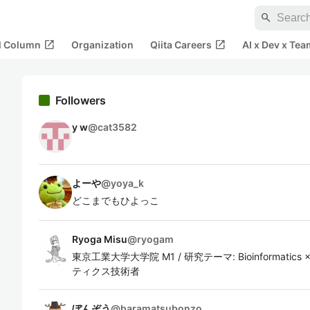
search
open_in_new
open_in_new
al Column
Organization
Qiita Careers
AI x Dev x Tea
Followers
y w
@
cat3582
よーや
@
yoya_k
どこまでもひよっこ
Ryoga Misu
@
ryogam
東京工業大学大学院 M1 / 研究テーマ: Bioinformatics ×
ティクス技術者
ぼんぞう
@
baramatsubonzo