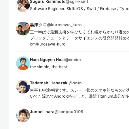
Suguru Kishimoto
@
sgr-ksmt
Software Engineer. Skill: iOS / Swift / Firebase / Typ
黒澤 クロ
@
kurosawa_kuro
三十半ばで最新技術を学びたくて札幌からかなり遅め
ブロックチェーンとデータサイエンスの研究開発始める事になりま
om/kurosawa-kuro
Nam Nguyen Hoai
@
eneim
the simple, the best
Tadatoshi Hanazaki
@
hntn
何事も中途半端です。スレート状のスマホ的なものが大好
いてた流れでAndroidを少しと、最近Titanium成分
Junpei Ihara
@
kanpou0108