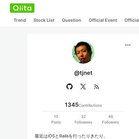
Trend
Stock List
Question
Official Event
Offici
more_horiz
@tjnet
rss_feed
1345
Contributions
15
32
46
Posts
Followees
Followers
最近はiOSとRailsを行ったりきたり。
