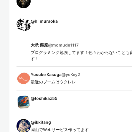
@
h_muraoka
大承 栗原
@
momude1117
プログラミング勉強してます！色々わからないことも
す！
Yusuke Kasuga
@
ysKey2
最近のブームはウクレレ
@
toshikaz55
@
ikkitang
岡山でWebサービス作ってます