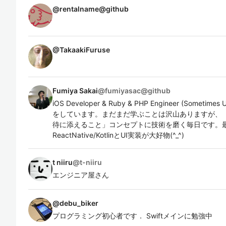
@
rentalname@github
@
TakaakiFuruse
Fumiya Sakai
@
fumiyasac@github
iOS Developer & Ruby & PHP Engineer (Somet
をしています。まだまだ学ぶことは沢山ありますが、
待に添えること」コンセプトに技術を磨く毎日です。最近はSwift
ReactNative/KotlinとUI実装が大好物(^_^)
t niiru
@
t-niiru
エンジニア屋さん
@
debu_biker
プログラミング初心者です． Swiftメインに勉強中