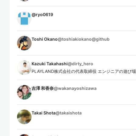
@
ryo0619
Toshi Okano
@
toshiakiokano@github
Kazuki Takahashi
@
dirty_hero
PLAYLAND株式会社の代表取締役 エンジニアの遊び
吉澤 和香奈
@
wakanayoshizawa
Takai Shota
@
takaishota