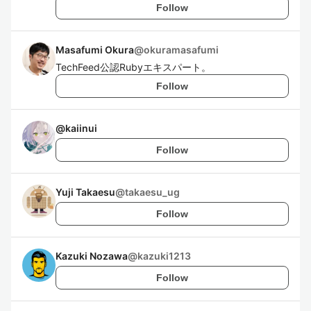
Follow
Masafumi Okura
@
okuramasafumi
TechFeed公認Rubyエキスパート。
Follow
@
kaiinui
Follow
Yuji Takaesu
@
takaesu_ug
Follow
Kazuki Nozawa
@
kazuki1213
Follow