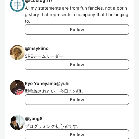
@
icoxfog417
All my statements are from fun fancies, not a borin
g story that represents a company that I belonging
to.
Follow
@
msykiino
SREチームリーダー
Follow
Ryo Yoneyama
@
yulii
型推論されたい、今日この頃。
Follow
@
yang8
プログラミング初心者です。
Follow