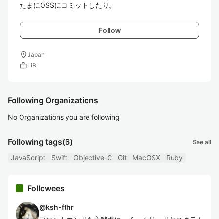
Follow
location_on
Japan
work
LiB
Following Organizations
No Organizations you are following
Following tags
(6)
See all
JavaScript
Swift
Objective-C
Git
MacOSX
Ruby
Followees
@
ksh-fthr