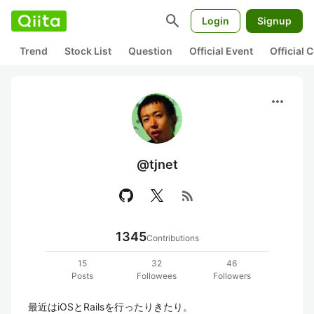
search
Login
Signup
Trend
Stock List
Question
Official Event
Official
more_horiz
@tjnet
rss_feed
1345
Contributions
15
32
46
Posts
Followees
Followers
最近はiOSとRailsを行ったりきたり。
