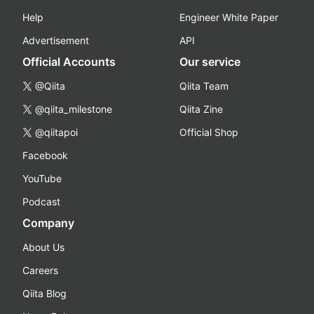
Help
Engineer White Paper
Advertisement
API
Official Accounts
Our service
@Qiita
Qiita Team
@qiita_milestone
Qiita Zine
@qiitapoi
Official Shop
Facebook
YouTube
Podcast
Company
About Us
Careers
Qiita Blog