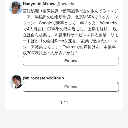
Naoyoshi Aikawa
@
awakia
言語処理→画像認識→音声認識の道を歩んでるエンジ
ニア。早稲田の山名研出身。北京MSRAで３ヶ月イン
ターン、Googleで新卒として１年２ヶ月、Wantedly
で4人目として7年半の時を過ごし、上場も経験。 現
在は自ら起業し、AI議事録サービスを作る副業・リモ
ートばかりの会社Rimoを運営。 副業で働きたいエン
ジニア募集してます！Twitterでお声掛けを。本業年
収700万以上の人が多いかな？
Follow
@
hirocaster@github
Follow
1
/
1