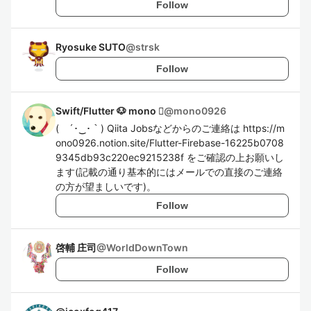
Follow
Ryosuke SUTO
@
strsk
Follow
Swift/Flutter 🐶 mono 
@
mono0926
( ´･‿･｀) Qiita Jobsなどからのご連絡は https://m
ono0926.notion.site/Flutter-Firebase-16225b0708
9345db93c220ec9215238f をご確認の上お願いし
ます(記載の通り基本的にはメールでの直接のご連絡
の方が望ましいです)。
Follow
啓輔 庄司
@
WorldDownTown
Follow