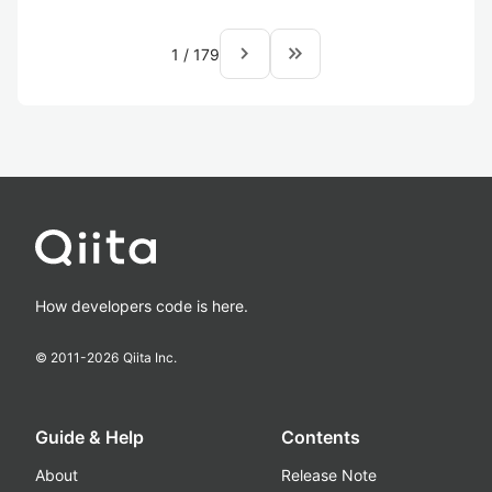
navigate_next
keyboard_double_arrow_right
1
/
179
How developers code is here.
© 2011-
2026
Qiita Inc.
Guide & Help
Contents
About
Release Note