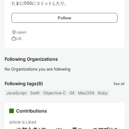
Follow
location_on
Japan
work
LiB
Following Organizations
No Organizations you are following
Following tags
(6)
See all
JavaScript
Swift
Objective-C
Git
MacOSX
Ruby
Contributions
article is Liked