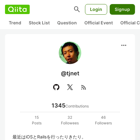
search
Login
Signup
Trend
Stock List
Question
Official Event
Official
more_horiz
@tjnet
rss_feed
1345
Contributions
15
32
46
Posts
Followees
Followers
最近はiOSとRailsを行ったりきたり。
