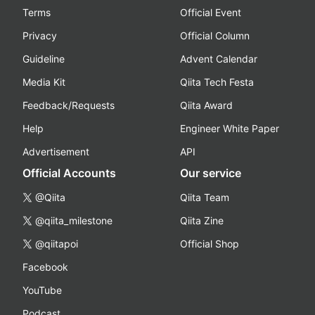
Terms
Official Event
Privacy
Official Column
Guideline
Advent Calendar
Media Kit
Qiita Tech Festa
Feedback/Requests
Qiita Award
Help
Engineer White Paper
Advertisement
API
Official Accounts
Our service
@Qiita
Qiita Team
@qiita_milestone
Qiita Zine
@qiitapoi
Official Shop
Facebook
YouTube
Podcast