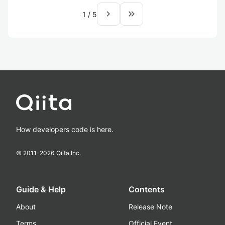
navigate_next
keyboard_double_arrow_right
1
/
5
How developers code is here.
© 2011-
2026
Qiita Inc.
Guide & Help
Contents
About
Release Note
Terms
Official Event