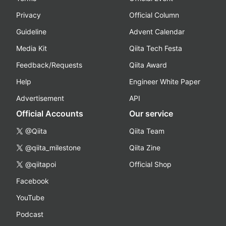
Privacy
Official Column
Guideline
Advent Calendar
Media Kit
Qiita Tech Festa
Feedback/Requests
Qiita Award
Help
Engineer White Paper
Advertisement
API
Official Accounts
Our service
@Qiita
Qiita Team
@qiita_milestone
Qiita Zine
@qiitapoi
Official Shop
Facebook
YouTube
Podcast