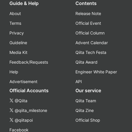
Guide & Help
Contents
About
Release Note
Terms
Official Event
Privacy
Official Column
Guideline
Advent Calendar
Media Kit
Qiita Tech Festa
Feedback/Requests
Qiita Award
Help
Engineer White Paper
Advertisement
API
Official Accounts
Our service
@Qiita
Qiita Team
@qiita_milestone
Qiita Zine
@qiitapoi
Official Shop
Facebook