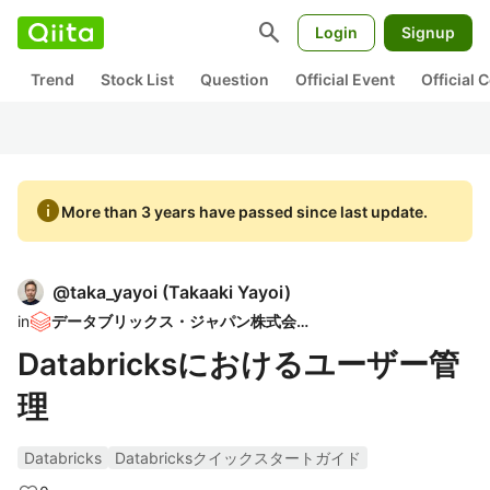
search
Login
Signup
Trend
Stock List
Question
Official Event
Official
info
More than 3 years have passed since last update.
@
taka_yayoi
(
Takaaki Yayoi
)
in
データブリックス・ジャパン株式会社
Databricksにおけるユーザー管
理
Databricks
Databricksクイックスタートガイド