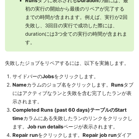
Runs
タブに表示される
Duration
の値には、最
初の実行の開始から最後のリペアが完了する
までの時間が含まれます。例えば、実行が2回
失敗し、3回目の実行で成功した際には、
durationには3つ全ての実行の時間が含まれま
す。
失敗したジョブをリペアするには、以下を実施します。
サイドバーの
Jobs
をクリックします。
Name
カラムのジョブ名をクリックします。
Runs
タブ
にはアクティブなランと失敗を含む完了したランが表
示されます。
Completed Runs (past 60 days)テーブルのStart
time
カラムにある失敗したランのリンクをクリックし
ます。
Job run details
ページが表示されます。
Repair run
をクリックします。
Repair job run
ダイア