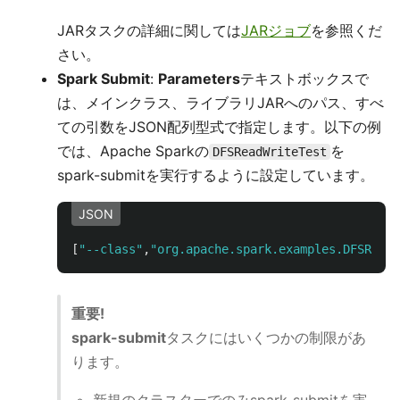
JARタスクの詳細に関しては
JARジョブ
を参照くだ
さい。
Spark Submit
:
Parameters
テキストボックスで
は、メインクラス、ライブラリJARへのパス、すべ
ての引数をJSON配列型式で指定します。以下の例
では、Apache Sparkの
を
DFSReadWriteTest
spark-submitを実行するように設定しています。
JSON
[
"--class"
,
"org.apache.spark.examples.DFSReadW
重要!
spark-submit
タスクにはいくつかの制限があ
ります。