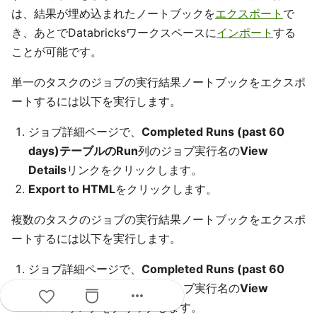
は、結果が埋め込まれたノートブックを
エクスポート
で
き、あとでDatabricksワークスペースに
インポート
する
ことが可能です。
単一のタスクのジョブの実行結果ノートブックをエクスポ
ートするには以下を実行します。
ジョブ詳細ページで、
Completed Runs (past 60
days)テーブルのRun
列のジョブ実行名の
View
Details
リンクをクリックします。
Export to HTML
をクリックします。
複数のタスクのジョブの実行結果ノートブックをエクスポ
ートするには以下を実行します。
ジョブ詳細ページで、
Completed Runs (past 60
days)テーブルのRun
列のジョブ実行名の
View
more_horiz
Details
リンクをクリックします。