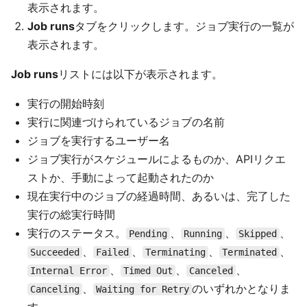
表示されます。
Job runs
タブをクリックします。ジョブ実行の一覧が
表示されます。
Job runs
リストには以下が表示されます。
実行の開始時刻
実行に関連づけられているジョブの名前
ジョブを実行するユーザー名
ジョブ実行がスケジュールによるものか、APIリクエ
ストか、手動によって起動されたのか
現在実行中のジョブの経過時間、あるいは、完了した
実行の総実行時間
実行のステータス。
、
、
、
Pending
Running
Skipped
、
、
、
、
Succeeded
Failed
Terminating
Terminated
、
、
、
Internal Error
Timed Out
Canceled
、
のいずれかとなりま
Canceling
Waiting for Retry