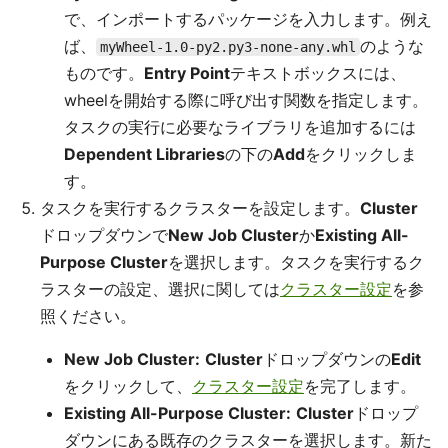
で、インポートするパッケージを入力します。例え
ば、
のような
myWheel-1.0-py2.py3-none-any.whl
ものです。
Entry Point
テキストボックスには、
wheelを開始する際に呼び出す関数を指定します。
タスクの実行に必要なライブラリを追加するには
Dependent Libraries
の下の
Add
をクリックしま
す。
タスクを実行するクラスターを設定します。
Cluster
ドロップダウンで
New Job Cluster
か
Existing All-
Purpose Cluster
を選択します。タスクを実行するク
ラスターの設定、選択に関しては
クラスター設定
を参
照ください。
New Job Cluster:
Cluster
ドロップダウンの
Edit
をクリックして、
クラスター設定
を完了します。
Existing All-Purpose Cluster:
Cluster
ドロップ
ダウンにある既存のクラスターを選択します。新た