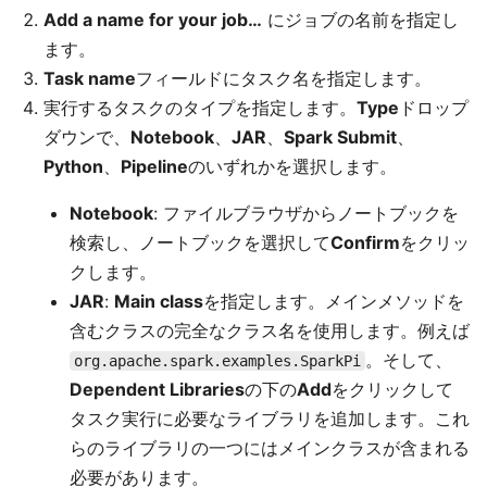
Add a name for your job…
にジョブの名前を指定し
ます。
Task name
フィールドにタスク名を指定します。
実行するタスクのタイプを指定します。
Type
ドロップ
ダウンで、
Notebook
、
JAR
、
Spark Submit
、
Python
、
Pipeline
のいずれかを選択します。
Notebook
: ファイルブラウザからノートブックを
検索し、ノートブックを選択して
Confirm
をクリッ
クします。
JAR
:
Main class
を指定します。メインメソッドを
含むクラスの完全なクラス名を使用します。例えば
。そして、
org.apache.spark.examples.SparkPi
Dependent Libraries
の下の
Add
をクリックして
タスク実行に必要なライブラリを追加します。これ
らのライブラリの一つにはメインクラスが含まれる
必要があります。