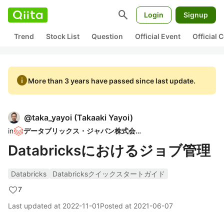
search
Login
Signup
Trend
Stock List
Question
Official Event
Official
info
More than 3 years have passed since last update.
@
taka_yayoi
(
Takaaki Yayoi
)
in
データブリックス・ジャパン株式会社
Databricksにおけるジョブ管理
Databricks
Databricksクイックスタートガイド
7
Last updated at
2022-11-01
Posted at
2021-06-07