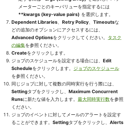
メーターごとのキーバリューを指定するには
**kwargs (key-value pairs)
を選択します。
Dependent Libraries
、
Retry Policy
、
Timeouts
な
どの追加のオプションにアクセスするには、
Advanced Options
をクリックしてください。
タスク
の編集
を参照ください。
Create
をクリックします。
ジョブのスケジュールを設定する場合には、
Edit
Schedule
をクリックします。
ジョブのスケジュール
を参照ください。
同じジョブに対して複数の同時実行を行う際には、
Setting
タブをクリックし、
Maximum Concurrent
Runs
に新たな値を入力します。
最大同時実行数
を参照
ください。
ジョブのイベントに対してメールのアラートを設定す
ることができます。
Setting
タブをクリックし、
Alerts