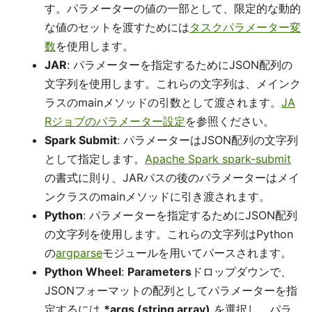
す。パラメーターの値の一部として、限定的な動的
な値のセットを渡すためには
タスクパラメーター変
数
を使用します。
JAR
: パラメーターを指定するためにJSON配列の
文字列を使用します。これらの文字列は、メインク
ラスのmainメソッドの引数として渡されます。
JA
Rジョブのパラメーター設定
を参照ください。
Spark Submit
: パラメーターはJSON配列の文字列
として指定します。
Apache Spark spark-submit
の書式に則り、JARパスの後のパラメーターはメイ
ンクラスのmainメソッドに引き渡されます。
Python
: パラメーターを指定するためにJSON配列
の文字列を使用します。これらの文字列はPython
の
argparse
モジュールを用いてパースされます。
Python Wheel
:
Parameters
ドロップダウンで、
JSONフォーマットの配列としてパラメーターを指
定するには
*args (string array)
を選択し、パラ