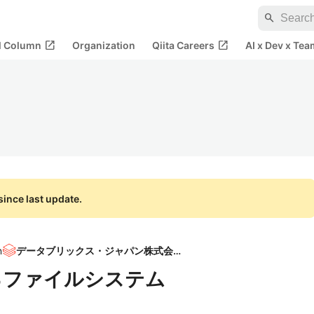
search
open_in_new
open_in_new
al Column
Organization
Qiita Careers
AI x Dev x Tea
ince last update.
n
データブリックス・ジャパン株式会社
おけるファイルシステム