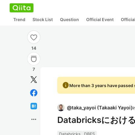
Trend
Stock List
Question
Official Event
Offici
14
7
info
More than 3 years have passed s
@
taka_yayoi
(
Takaaki Yayoi
)
i
Databricksに
more_horiz
Databricks
DBFS