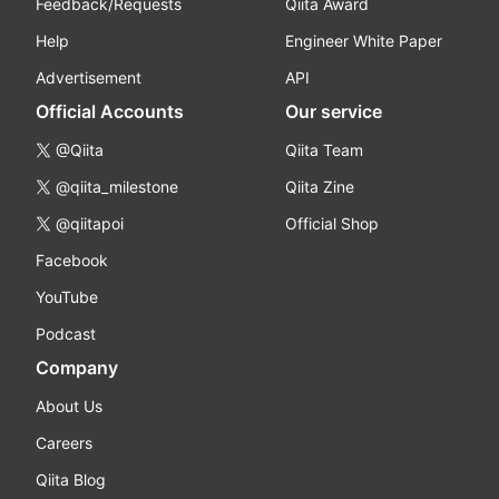
Feedback/Requests
Qiita Award
Help
Engineer White Paper
Advertisement
API
Official Accounts
Our service
@Qiita
Qiita Team
@qiita_milestone
Qiita Zine
@qiitapoi
Official Shop
Facebook
YouTube
Podcast
Company
About Us
Careers
Qiita Blog