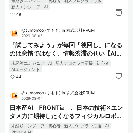
未経験エンジニア
初心者
新人プログラマ応援
新人エンジニア
AI
48
@
sumomoo
(
すもも
)
in
株式会社PRUM
2026-08-05
「試してみよう」が毎回「後回し」になる
のは怠惰ではなく、情報渋滞のせい【AI時
代の弊害】
未経験エンジニア
AI
新人プログラマ応援
初心者
AIエージェント
44
@
sumomoo
(
すもも
)
in
株式会社PRUM
2026-08-04
日本産AI「FRONTia」、日本の技術✕エン
タメ力に期待したくなるフィジカルロボッ
ト
未経験エンジニア
初心者
新人プログラマ応援
AI
PhysicalAI