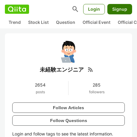
search
Login
Signup
Trend
Stock List
Question
Official Event
Official
rss_feed
未経験エンジニア
2654
285
posts
followers
Follow Articles
Follow Questions
Login and follow tags to see the latest information.