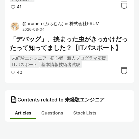
41
@
prumnn
(
ぷらむん
)
in
株式会社PRUM
2026-08-04
「デバッグ」、挟まった虫がきっかけだっ
たって知ってました？【ITパスポート】
未経験エンジニア
初心者
新人プログラマ応援
ITパスポート
基本情報技術者試験
40
description
Contents related to 未経験エンジニア
Articles
Questions
Stock Lists