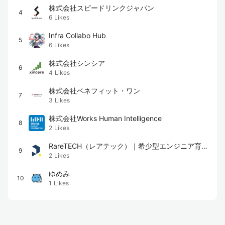
株式会社スピードリンクジャパン
4
6
Likes
Infra Collabo Hub
5
6
Likes
株式会社シンシア
6
4
Likes
株式会社ベネフィット・ワン
7
3
Likes
株式会社Works Human Intelligence
8
2
Likes
RareTECH（レアテック）｜希少型エンジニア育成
9
2
Likes
スクール
ゆめみ
10
1
Likes