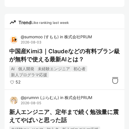
trending_up
Trend
Like ranking last week
@
sumomoo
(
すもも
)
in
株式会社PRUM
2026-08-03
中国産Kimi3｜Claudeなどの有料プラン級
が無料で使える最新AIとは？
AI
個人開発
未経験エンジニア
初心者
新人プログラマ応援
52
@
prumnn
(
ぷらむん
)
in
株式会社PRUM
2026-08-05
新人エンジニア、定年まで続く勉強量に震
えてやばいと思った話