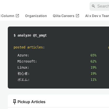
search
open_in_new
open_in_new
al Column
Organization
Qiita Careers
AI x Dev x Tea
$ analyze @t_ymgt
posted articles
:
Azure:
65%
Microsoft:
62%
Linux:
19%
初心者:
19%
ポエム:
11%
push_pin
Pickup Articles