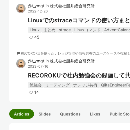
@
t_ymgt
in
株式会社船井総合研究所
2022-12-26
Linuxでのstraceコマンドの使い方ま
Linux
まとめ
strace
Linuxコマンド
AdventCalen
45
flag
RECOROKUを使ったナレッジ管理や情報共有のユースケースを投稿
@
t_ymgt
in
株式会社船井総合研究所
2023-07-16
RECOROKUで社内勉強会の録画して
勉強会
ミーティング
ナレッジ共有
QiitaEngineerF
14
Articles
Slides
Questions
Likes
Public Sto