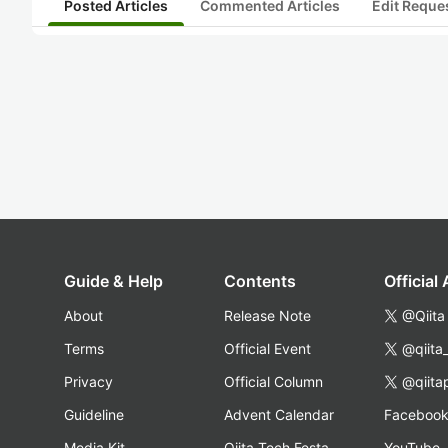
Posted Articles
Commented Articles
Edit Reque
Guide & Help
Contents
Official
About
Release Note
@Qiita
Terms
Official Event
@qiita
Privacy
Official Column
@qiita
Guideline
Advent Calendar
Faceboo
Media Kit
Qiita Tech Festa
YouTube