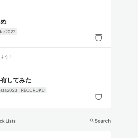
とめ
dar2022
しよう！
共有してみた
esta2023
RECOROKU
search
Search
ck Lists