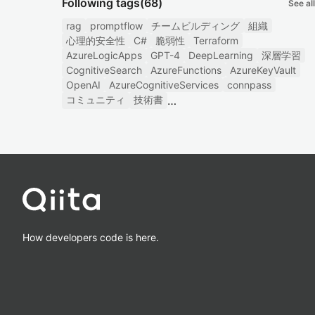
Following tags
(68)
See all
rag
promptflow
チームビルディング
組織
心理的安全性
C#
脆弱性
Terraform
AzureLogicApps
GPT-4
DeepLearning
深層学習
CognitiveSearch
AzureFunctions
AzureKeyVault
OpenAI
AzureCognitiveServices
connpass
コミュニティ
技術書
How developers code is here.