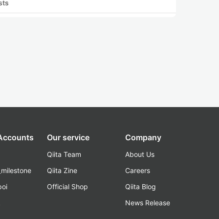
sts
 Accounts
Our service
Company
Qiita Team
About Us
_milestone
Qiita Zine
Careers
poi
Official Shop
Qiita Blog
k
News Release