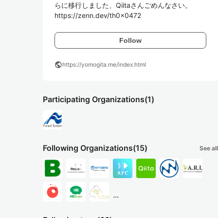
らに移行しました、Qiitaさんごめんなさい。

https://zenn.dev/th0x0472
Follow
public
https://yomogita.me/index.html
Participating Organizations
(1)
Following Organizations
(15)
See all
...