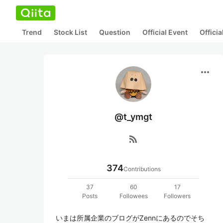
Trend
Stock List
Question
Official Event
Offici
more_horiz
@t_ymgt
rss_feed
374
Contributions
37
60
17
Posts
Followees
Followers
いまは所属企業のブログがZennにあるのでそち