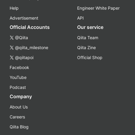
Help
Engineer White Paper
Advertisement
API
Official Accounts
Our service
@Qiita
Qiita Team
@qiita_milestone
Qiita Zine
@qiitapoi
Official Shop
Facebook
YouTube
Podcast
Company
About Us
Careers
Qiita Blog