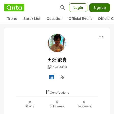
search
Login
Signup
Trend
Stock List
Question
Official Event
Official
more_horiz
田畑 俊貴
@t-tabata
rss_feed
11
Contributions
8
5
0
Posts
Followees
Followers