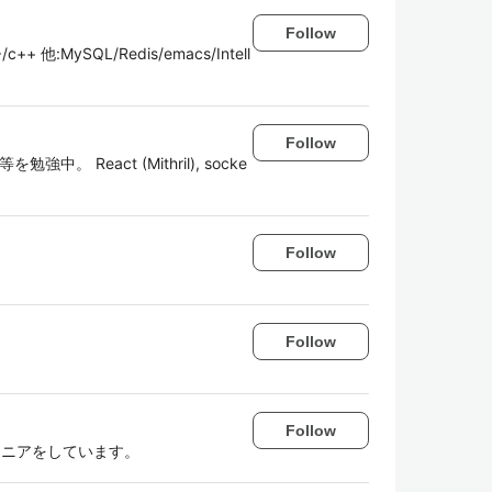
Follow
+/c++ 他:MySQL/Redis/emacs/Intell
Follow
 C# 等を勉強中。 React (Mithril), socke
Follow
Follow
Follow
ジニアをしています。