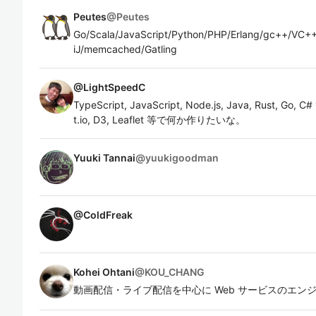
Peutes
@
Peutes
Go/Scala/JavaScript/Python/PHP/Erlang/gc++/VC+
iJ/memcached/Gatling
@
LightSpeedC
TypeScript, JavaScript, Node.js, Java, Rust, Go,
t.io, D3, Leaflet 等で何か作りたいな。
Yuuki Tannai
@
yuukigoodman
@
ColdFreak
Kohei Ohtani
@
KOU_CHANG
動画配信・ライブ配信を中心に Web サービスのエン