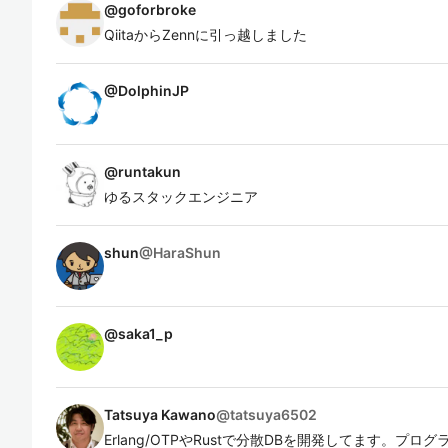
@
goforbroke
QiitaからZennに引っ越しました
@
DolphinJP
@
runtakun
ゆるスタックエンジニア
shun
@
HaraShun
@
saka1_p
Tatsuya Kawano
@
tatsuya6502
Erlang/OTPやRustで分散DBを開発してます。プ