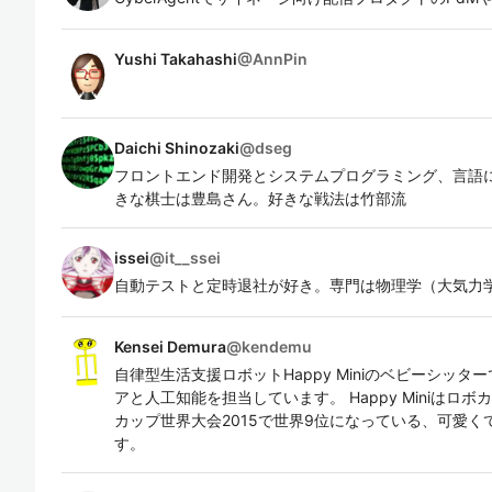
Yushi Takahashi
@
AnnPin
Daichi Shinozaki
@
dseg
フロントエンド開発とシステムプログラミング、言語に
きな棋士は豊島さん。好きな戦法は竹部流
issei
@
it__ssei
自動テストと定時退社が好き。専門は物理学（大気力
Kensei Demura
@
kendemu
自律型生活支援ロボットHappy Miniのベビーシッターで
アと人工知能を担当しています。 Happy Miniはロボ
カップ世界大会2015で世界9位になっている、可愛
す。