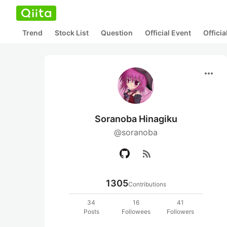
Trend
Stock List
Question
Official Event
Offici
more_horiz
Soranoba Hinagiku
@soranoba
rss_feed
1305
Contributions
34
16
41
Posts
Followees
Followers