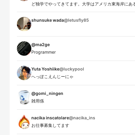
ど独学でやってきてます。大学はアメリカ東海岸にあ
shunsuke wada
@
letusfly85
@
ma2ge
Programmer
Yuta Yoshiike
@
luckypool
へっぽこえんじーにゃ
@
gomi_ningen
雑用係
nacika inscatolare
@
nacika_ins
お仕事募集してます