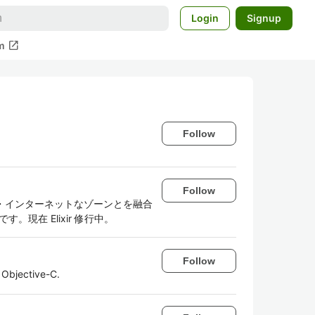
Login
Signup
open_in_new
m
Follow
Follow
ド・インターネットなゾーンとを融合
現在 Elixir 修行中。
Follow
 Objective-C.