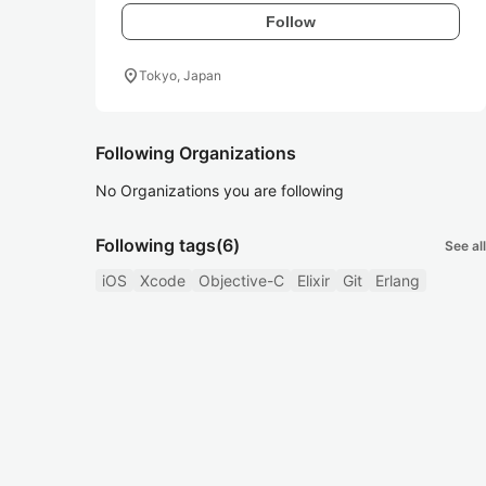
Follow
location_on
Tokyo, Japan
Following Organizations
No Organizations you are following
Following tags
(6)
See all
iOS
Xcode
Objective-C
Elixir
Git
Erlang