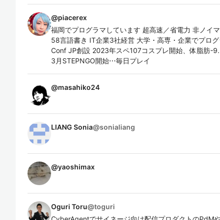
@
piacerex
福岡でプログラマしています 超高速／省電力 非ノイマン
58言語書き IT企業3社経営 大学・高専・企業でプログラミング&
Conf JP創設 2023年スペ107コスプレ開始、体脂肪-9.
3月STEPNGO開始⋯毎日プレイ
@
masahiko24
LIANG Sonia
@
sonialiang
@
yaoshimax
Oguri Toru
@
toguri
CyberAgentでサイネージ向け配信プロダクトのPd