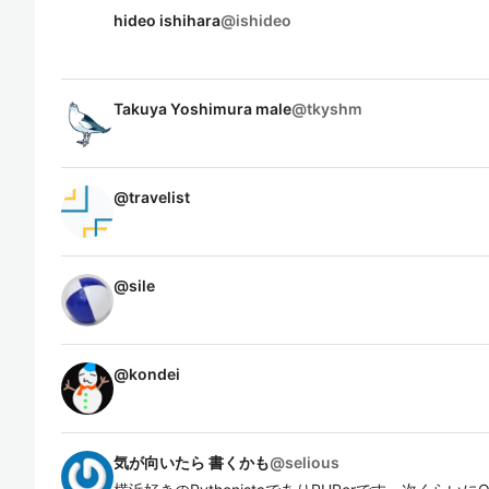
hideo ishihara
@
ishideo
Takuya Yoshimura male
@
tkyshm
@
travelist
@
sile
@
kondei
気が向いたら 書くかも
@
selious