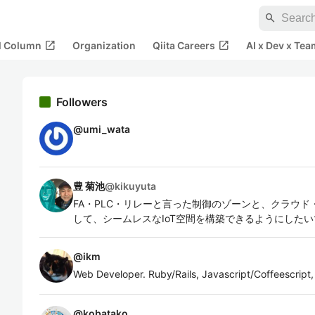
search
open_in_new
open_in_new
al Column
Organization
Qiita Careers
AI x Dev x Tea
Followers
@
umi_wata
豊 菊池
@
kikuyuta
FA・PLC・リレーと言った制御のゾーンと、クラウ
して、シームレスなIoT空間を構築できるようにしたいです。
@
ikm
Web Developer. Ruby/Rails, Javascript/Coffeescript,
@
kobatako