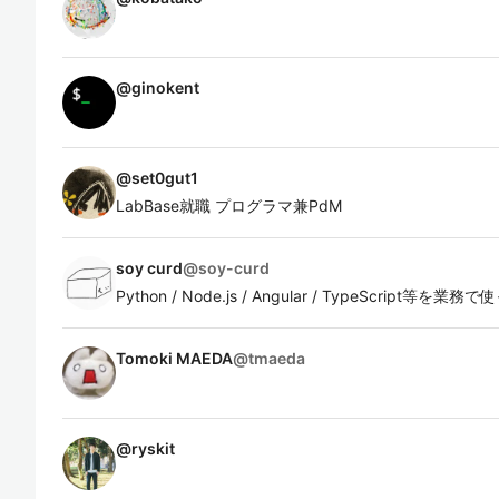
@
ginokent
@
set0gut1
LabBase就職 プログラマ兼PdM
soy curd
@
soy-curd
Python / Node.js / Angular / TypeScrip
Tomoki MAEDA
@
tmaeda
@
ryskit